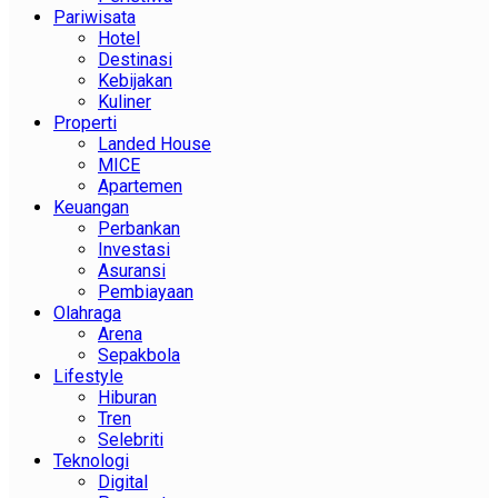
Pariwisata
Hotel
Destinasi
Kebijakan
Kuliner
Properti
Landed House
MICE
Apartemen
Keuangan
Perbankan
Investasi
Asuransi
Pembiayaan
Olahraga
Arena
Sepakbola
Lifestyle
Hiburan
Tren
Selebriti
Teknologi
Digital