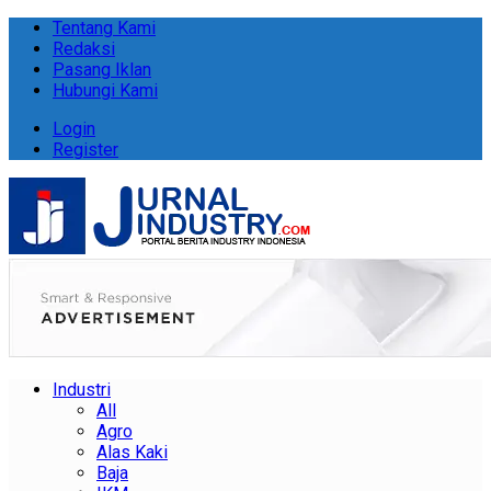
Tentang Kami
Redaksi
Pasang Iklan
Hubungi Kami
Login
Register
Industri
All
Agro
Alas Kaki
Baja