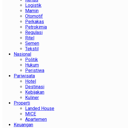
Logistik
Mamin
Otomotif
Perkakas
Petrokimia
Regulasi
Ritel
Semen
Tekstil
Nasional
Politik
Hukum
Peristiwa
Pariwisata
Hotel
Destinasi
Kebijakan
Kuliner
Properti
Landed House
MICE
Apartemen
Keuangan