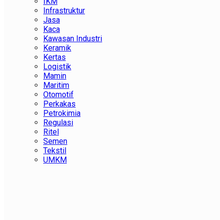
IKM
Infrastruktur
Jasa
Kaca
Kawasan Industri
Keramik
Kertas
Logistik
Mamin
Maritim
Otomotif
Perkakas
Petrokimia
Regulasi
Ritel
Semen
Tekstil
UMKM