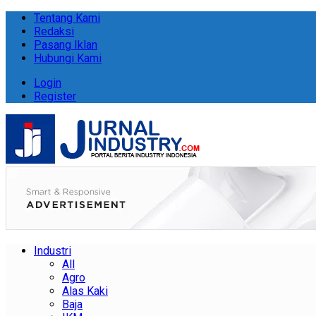
Tentang Kami
Redaksi
Pasang Iklan
Hubungi Kami
Login
Register
Industri
All
Agro
Alas Kaki
Baja