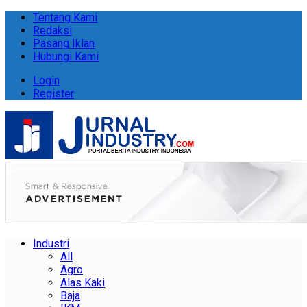
Tentang Kami
Redaksi
Pasang Iklan
Hubungi Kami
Login
Register
Industri
All
Agro
Alas Kaki
Baja