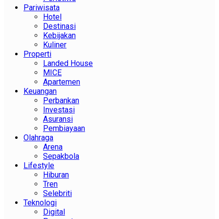
Pariwisata
Hotel
Destinasi
Kebijakan
Kuliner
Properti
Landed House
MICE
Apartemen
Keuangan
Perbankan
Investasi
Asuransi
Pembiayaan
Olahraga
Arena
Sepakbola
Lifestyle
Hiburan
Tren
Selebriti
Teknologi
Digital