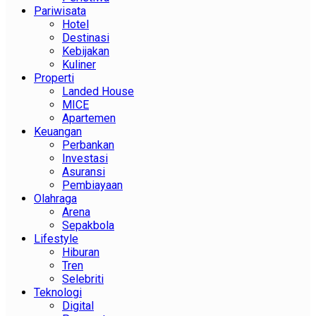
Pariwisata
Hotel
Destinasi
Kebijakan
Kuliner
Properti
Landed House
MICE
Apartemen
Keuangan
Perbankan
Investasi
Asuransi
Pembiayaan
Olahraga
Arena
Sepakbola
Lifestyle
Hiburan
Tren
Selebriti
Teknologi
Digital