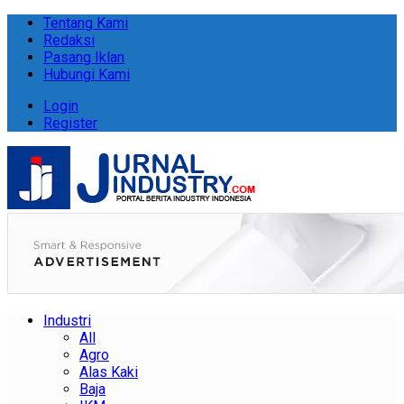
Tentang Kami
Redaksi
Pasang Iklan
Hubungi Kami
Login
Register
Industri
All
Agro
Alas Kaki
Baja