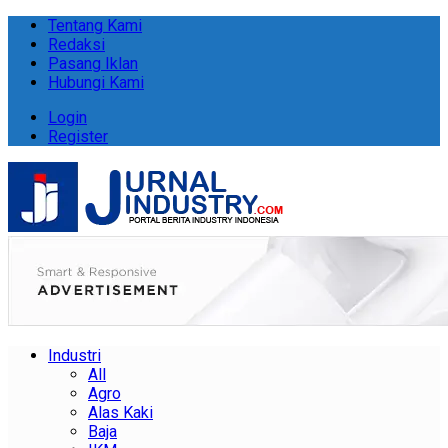
Tentang Kami
Redaksi
Pasang Iklan
Hubungi Kami
Login
Register
Industri
All
Agro
Alas Kaki
Baja