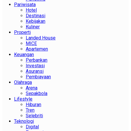
Pariwisata
Hotel
Destinasi
Kebijakan
Kuliner
Properti
Landed House
MICE
Apartemen
Keuangan
Perbankan
Investasi
Asuransi
Pembiayaan
Olahraga
Arena
Sepakbola
Lifestyle
Hiburan
Tren
Selebriti
Teknologi
Digital