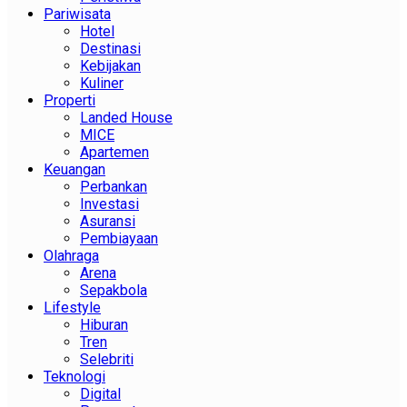
Pariwisata
Hotel
Destinasi
Kebijakan
Kuliner
Properti
Landed House
MICE
Apartemen
Keuangan
Perbankan
Investasi
Asuransi
Pembiayaan
Olahraga
Arena
Sepakbola
Lifestyle
Hiburan
Tren
Selebriti
Teknologi
Digital