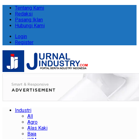
Tentang Kami
Redaksi
Pasang Iklan
Hubungi Kami
Login
Register
Industri
All
Agro
Alas Kaki
Baja