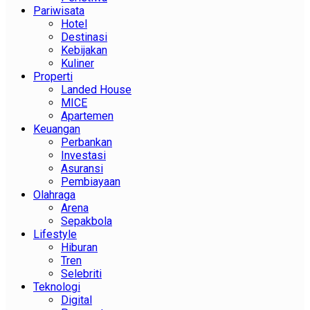
Pariwisata
Hotel
Destinasi
Kebijakan
Kuliner
Properti
Landed House
MICE
Apartemen
Keuangan
Perbankan
Investasi
Asuransi
Pembiayaan
Olahraga
Arena
Sepakbola
Lifestyle
Hiburan
Tren
Selebriti
Teknologi
Digital