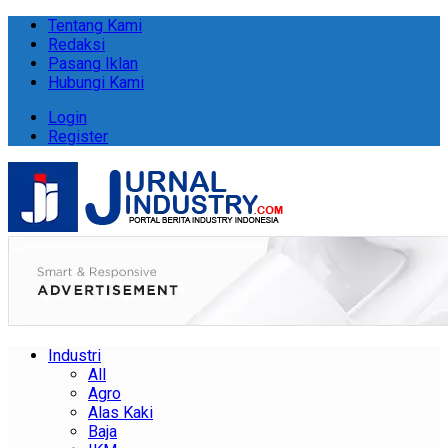
Tentang Kami
Redaksi
Pasang Iklan
Hubungi Kami
Login
Register
Industri
All
Agro
Alas Kaki
Baja