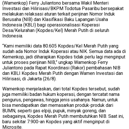
(Wamenkop) Ferry Juliantono bersama Wakil Menteri
Investasi dan Hilirisasi/BKPM Todotua Pasaribu bersepakat
melakukan relaksasi aturan terkait perijinan Nomor Induk
Berusaha (NIB) dan Klasifikasi Baku Lapangan Usaha
Indonesia (KBLI) bagi operasionalisasi Koperasi
Desa/Kelurahan (Kopdes/Kel) Merah Putih di seluruh
Indonesia.
“Kami memiliki data 80.605 Kopdes/Kel Merah Putih yang
sudah ada Nomor Induk Koperasi atau NIK. Semua data ada di
Kemenkop, jadi diharapkan Kopdes tidak perlu lagi menginput
untuk proses perijinan NIB,” ungkap Wamenkop Ferry
Juliantono pada Rapat Koordinasi (Rakor) pembahasan NIB
dan KBLI Kopdes Merah Putih dengan Wamen Investasi dan
Hilirisasi, di Jakarta (26/8).
Wamenkop menjelaskan, dari total Kopdes tersebut, sudah
juga memiliki badan hukum koperasi, dengan tercatat nama
pengurus, pengawas, hingga jenis usahanya. Namun, untuk
bisa mendapatkan dan memasarkan produk-produk dari
BUMN, seperti gas elpiji, pupuk, minyak goreng, dan
sebagainya, Kopdes Merah Putih membutuhkan NIB. Saat ini,
baru sekitar 7.900-an Kopdes yang aktif menginput di
Microsite.