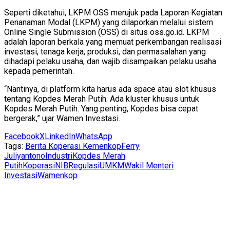
Seperti diketahui, LKPM OSS merujuk pada Laporan Kegiatan
Penanaman Modal (LKPM) yang dilaporkan melalui sistem
Online Single Submission (OSS) di situs oss.go.id. LKPM
adalah laporan berkala yang memuat perkembangan realisasi
investasi, tenaga kerja, produksi, dan permasalahan yang
dihadapi pelaku usaha, dan wajib disampaikan pelaku usaha
kepada pemerintah.
“Nantinya, di platform kita harus ada space atau slot khusus
tentang Kopdes Merah Putih. Ada kluster khusus untuk
Kopdes Merah Putih. Yang penting, Kopdes bisa cepat
bergerak,” ujar Wamen Investasi.
Facebook
X
LinkedIn
WhatsApp
Tags:
Berita Koperasi Kemenkop
Ferry
Juliyantono
Industri
Kopdes Merah
Putih
Koperasi
NIB
Regulasi
UMKM
Wakil Menteri
Investasi
Wamenkop