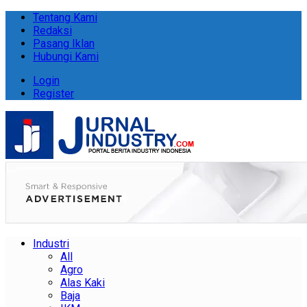
Tentang Kami
Redaksi
Pasang Iklan
Hubungi Kami
Login
Register
Industri
All
Agro
Alas Kaki
Baja