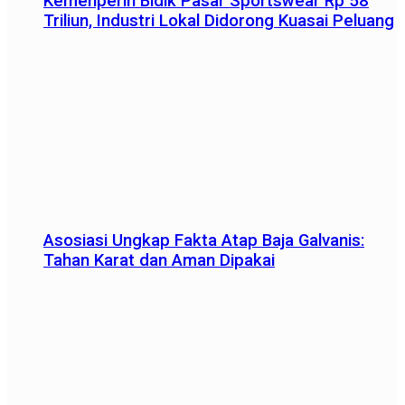
Kemenperin Bidik Pasar Sportswear Rp 58
Triliun, Industri Lokal Didorong Kuasai Peluang
Asosiasi Ungkap Fakta Atap Baja Galvanis:
Tahan Karat dan Aman Dipakai