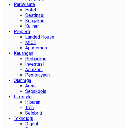
Pariwisata
Hotel
Destinasi
Kebijakan
Kuliner
Properti
Landed House
MICE
Apartemen
Keuangan
Perbankan
Investasi
Asuransi
Pembiayaan
Olahraga
Arena
Sepakbola
Lifestyle
Hiburan
Tren
Selebriti
Teknologi
Digital