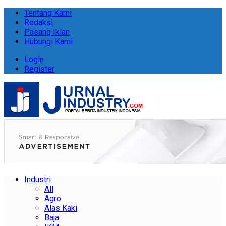
Tentang Kami
Redaksi
Pasang Iklan
Hubungi Kami
Login
Register
Industri
All
Agro
Alas Kaki
Baja