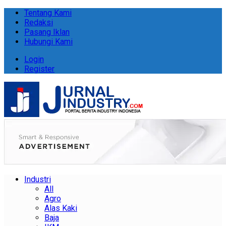
Tentang Kami
Redaksi
Pasang Iklan
Hubungi Kami
Login
Register
Industri
All
Agro
Alas Kaki
Baja