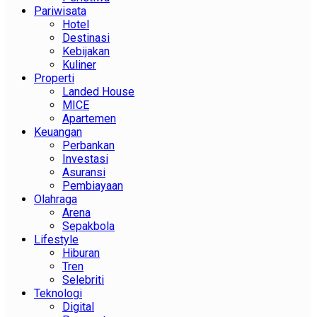
Pariwisata
Hotel
Destinasi
Kebijakan
Kuliner
Properti
Landed House
MICE
Apartemen
Keuangan
Perbankan
Investasi
Asuransi
Pembiayaan
Olahraga
Arena
Sepakbola
Lifestyle
Hiburan
Tren
Selebriti
Teknologi
Digital