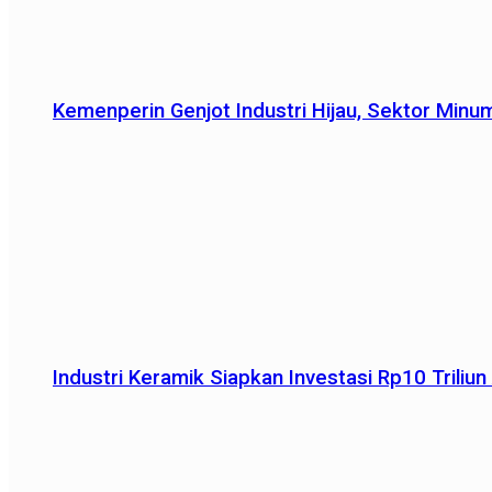
Kemenperin Genjot Industri Hijau, Sektor Minu
Industri Keramik Siapkan Investasi Rp10 Trili