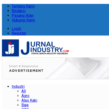
Tentang Kami
Redaksi
Pasang Iklan
Hubungi Kami
Login
Register
Industri
All
Agro
Alas Kaki
Baja