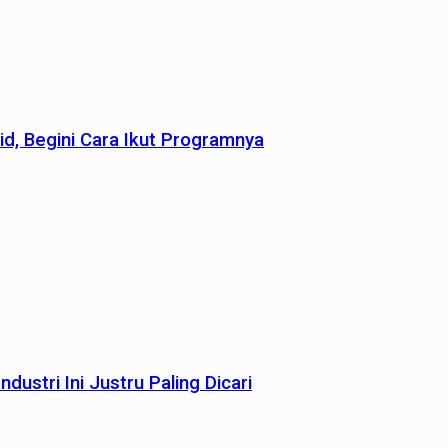
id, Begini Cara Ikut Programnya
dustri Ini Justru Paling Dicari