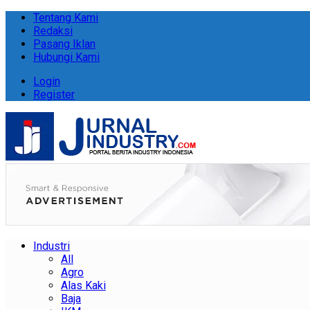
Tentang Kami
Redaksi
Pasang Iklan
Hubungi Kami
Login
Register
Industri
All
Agro
Alas Kaki
Baja