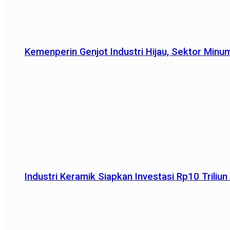
Kemenperin Genjot Industri Hijau, Sektor Minu
Industri Keramik Siapkan Investasi Rp10 Trili