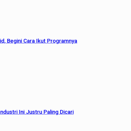
id, Begini Cara Ikut Programnya
dustri Ini Justru Paling Dicari