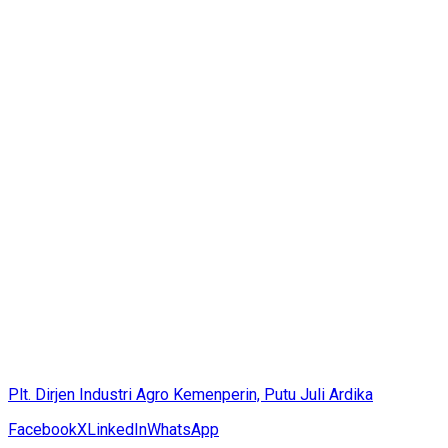
Plt. Dirjen Industri Agro Kemenperin, Putu Juli Ardika
Facebook
X
LinkedIn
WhatsApp