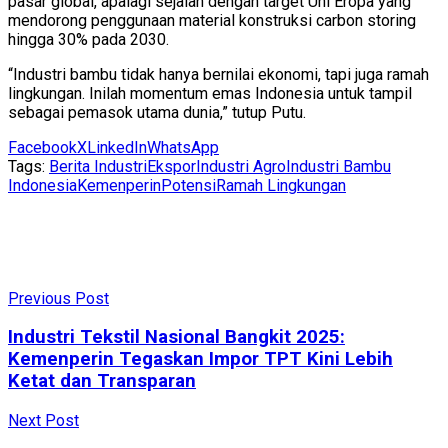
pasar global, apalagi sejalan dengan target Uni Eropa yang
mendorong penggunaan material konstruksi carbon storing
hingga 30% pada 2030.
“Industri bambu tidak hanya bernilai ekonomi, tapi juga ramah
lingkungan. Inilah momentum emas Indonesia untuk tampil
sebagai pemasok utama dunia,” tutup Putu.
Facebook
X
LinkedIn
WhatsApp
Tags:
Berita Industri
Ekspor
Industri Agro
Industri Bambu
Indonesia
Kemenperin
Potensi
Ramah Lingkungan
Previous Post
Industri Tekstil Nasional Bangkit 2025:
Kemenperin Tegaskan Impor TPT Kini Lebih
Ketat dan Transparan
Next Post