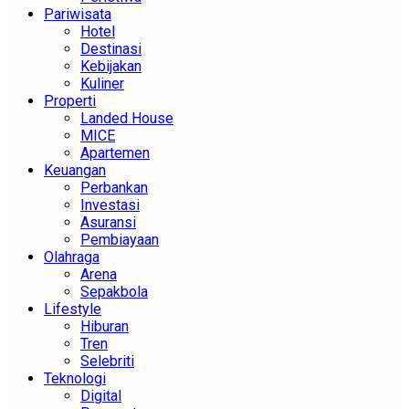
Pariwisata
Hotel
Destinasi
Kebijakan
Kuliner
Properti
Landed House
MICE
Apartemen
Keuangan
Perbankan
Investasi
Asuransi
Pembiayaan
Olahraga
Arena
Sepakbola
Lifestyle
Hiburan
Tren
Selebriti
Teknologi
Digital