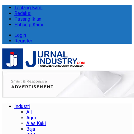
Tentang Kami
Redaksi
Pasang Iklan
Hubungi Kami
Login
Register
Industri
All
Agro
Alas Kaki
Baja