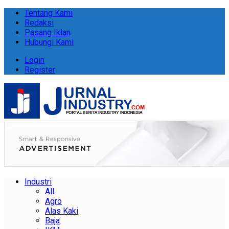
Tentang Kami
Redaksi
Pasang Iklan
Hubungi Kami
Login
Register
Industri
All
Agro
Alas Kaki
Baja