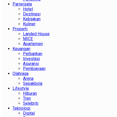
Pariwisata
Hotel
Destinasi
Kebijakan
Kuliner
Properti
Landed House
MICE
Apartemen
Keuangan
Perbankan
Investasi
Asuransi
Pembiayaan
Olahraga
Arena
Sepakbola
Lifestyle
Hiburan
Tren
Selebriti
Teknologi
Digital