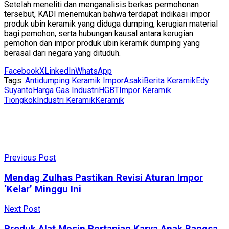
Setelah meneliti dan menganalisis berkas permohonan
tersebut, KADI menemukan bahwa terdapat indikasi impor
produk ubin keramik yang diduga dumping, kerugian material
bagi pemohon, serta hubungan kausal antara kerugian
pemohon dan impor produk ubin keramik dumping yang
berasal dari negara yang dituduh.
Facebook
X
LinkedIn
WhatsApp
Tags:
Antidumping Keramik Impor
Asaki
Berita Keramik
Edy
Suyanto
Harga Gas Industri
HGBT
Impor Keramik
Tiongkok
Industri Keramik
Keramik
Previous Post
Mendag Zulhas Pastikan Revisi Aturan Impor
‘Kelar’ Minggu Ini
Next Post