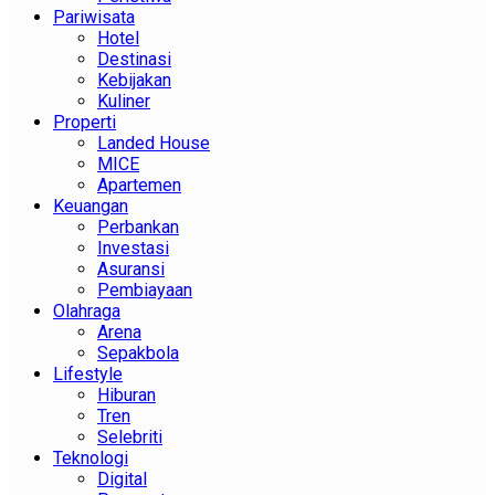
Pariwisata
Hotel
Destinasi
Kebijakan
Kuliner
Properti
Landed House
MICE
Apartemen
Keuangan
Perbankan
Investasi
Asuransi
Pembiayaan
Olahraga
Arena
Sepakbola
Lifestyle
Hiburan
Tren
Selebriti
Teknologi
Digital