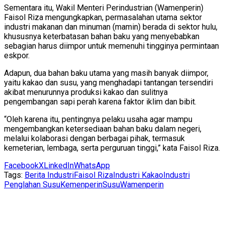
Sementara itu, Wakil Menteri Perindustrian (Wamenperin)
Faisol Riza mengungkapkan, permasalahan utama sektor
industri makanan dan minuman (mamin) berada di sektor hulu,
khususnya keterbatasan bahan baku yang menyebabkan
sebagian harus diimpor untuk memenuhi tingginya permintaan
eskpor.
Adapun, dua bahan baku utama yang masih banyak diimpor,
yaitu kakao dan susu, yang menghadapi tantangan tersendiri
akibat menurunnya produksi kakao dan sulitnya
pengembangan sapi perah karena faktor iklim dan bibit.
“Oleh karena itu, pentingnya pelaku usaha agar mampu
mengembangkan ketersediaan bahan baku dalam negeri,
melalui kolaborasi dengan berbagai pihak, termasuk
kemeterian, lembaga, serta perguruan tinggi,” kata Faisol Riza.
Facebook
X
LinkedIn
WhatsApp
Tags:
Berita Industri
Faisol Riza
Industri Kakao
Industri
Penglahan Susu
Kemenperin
Susu
Wamenperin