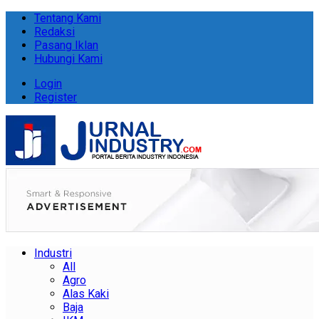
Tentang Kami
Redaksi
Pasang Iklan
Hubungi Kami
Login
Register
Industri
All
Agro
Alas Kaki
Baja