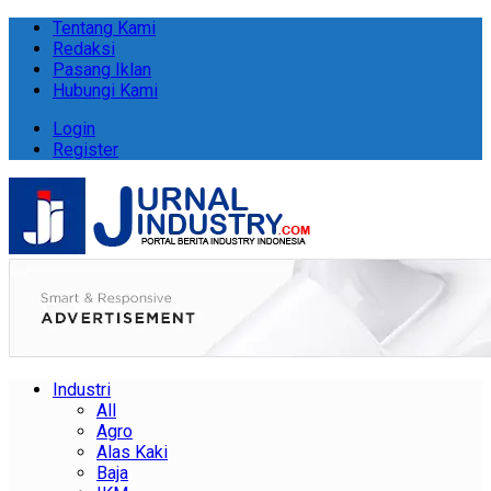
Tentang Kami
Redaksi
Pasang Iklan
Hubungi Kami
Login
Register
Industri
All
Agro
Alas Kaki
Baja