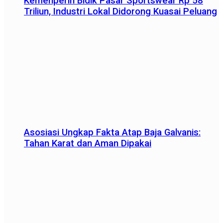
Kemenperin Bidik Pasar Sportswear Rp 58
Triliun, Industri Lokal Didorong Kuasai Peluang
Asosiasi Ungkap Fakta Atap Baja Galvanis:
Tahan Karat dan Aman Dipakai