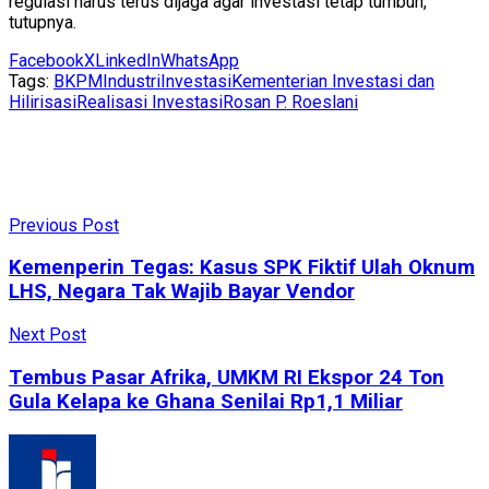
regulasi harus terus dijaga agar investasi tetap tumbuh,”
tutupnya.
Facebook
X
LinkedIn
WhatsApp
Tags:
BKPM
Industri
Investasi
Kementerian Investasi dan
Hilirisasi
Realisasi Investasi
Rosan P. Roeslani
Previous Post
Kemenperin Tegas: Kasus SPK Fiktif Ulah Oknum
LHS, Negara Tak Wajib Bayar Vendor
Next Post
Tembus Pasar Afrika, UMKM RI Ekspor 24 Ton
Gula Kelapa ke Ghana Senilai Rp1,1 Miliar