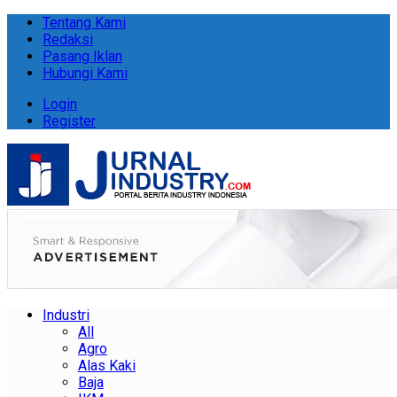
Tentang Kami
Redaksi
Pasang Iklan
Hubungi Kami
Login
Register
Industri
All
Agro
Alas Kaki
Baja