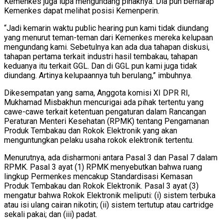
Kemenkes juga lupa mengundang pihaknya. Dia pun berharap
Kemenkes dapat melihat posisi Kemenperin.
“Jadi kemarin waktu public hearing pun kami tidak diundang
yang menurut teman-teman dari Kemenkes mereka kelupaan
mengundang kami. Sebetulnya kan ada dua tahapan diskusi,
tahapan pertama terkait industri hasil tembakau, tahapan
keduanya itu terkait GGL. Dan di GGL pun kami juga tidak
diundang. Artinya kelupaannya tuh berulang,” imbuhnya.
Dikesempatan yang sama, Anggota komisi XI DPR RI,
Mukhamad Misbakhun mencurigai ada pihak tertentu yang
cawe-cawe terkait ketentuan pengaturan dalam Rancangan
Peraturan Menteri Kesehatan (RPMK) tentang Pengamanan
Produk Tembakau dan Rokok Elektronik yang akan
menguntungkan pelaku usaha rokok elektronik tertentu.
Menurutnya, ada disharmoni antara Pasal 3 dan Pasal 7 dalam
RPMK. Pasal 3 ayat (1) RPMK menyebutkan bahwa ruang
lingkup Permenkes mencakup Standardisasi Kemasan
Produk Tembakau dan Rokok Elektronik. Pasal 3 ayat (3)
mengatur bahwa Rokok Elektronik meliputi: (i) sistem terbuka
atau isi ulang cairan nikotin; (ii) sistem tertutup atau cartridge
sekali pakai; dan (iii) padat.