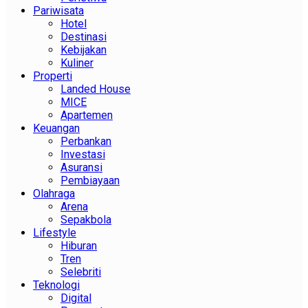
Pariwisata
Hotel
Destinasi
Kebijakan
Kuliner
Properti
Landed House
MICE
Apartemen
Keuangan
Perbankan
Investasi
Asuransi
Pembiayaan
Olahraga
Arena
Sepakbola
Lifestyle
Hiburan
Tren
Selebriti
Teknologi
Digital