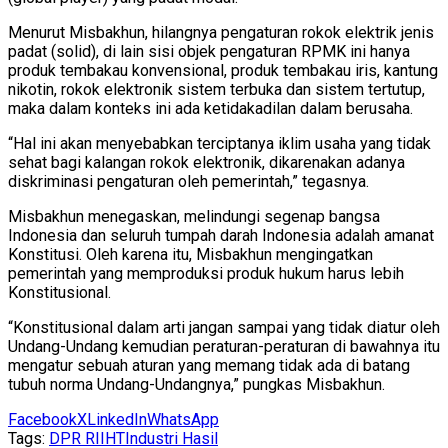
Menurut Misbakhun, hilangnya pengaturan rokok elektrik jenis
padat (solid), di lain sisi objek pengaturan RPMK ini hanya
produk tembakau konvensional, produk tembakau iris, kantung
nikotin, rokok elektronik sistem terbuka dan sistem tertutup,
maka dalam konteks ini ada ketidakadilan dalam berusaha.
“Hal ini akan menyebabkan terciptanya iklim usaha yang tidak
sehat bagi kalangan rokok elektronik, dikarenakan adanya
diskriminasi pengaturan oleh pemerintah,” tegasnya.
Misbakhun menegaskan, melindungi segenap bangsa
Indonesia dan seluruh tumpah darah Indonesia adalah amanat
Konstitusi. Oleh karena itu, Misbakhun mengingatkan
pemerintah yang memproduksi produk hukum harus lebih
Konstitusional.
“Konstitusional dalam arti jangan sampai yang tidak diatur oleh
Undang-Undang kemudian peraturan-peraturan di bawahnya itu
mengatur sebuah aturan yang memang tidak ada di batang
tubuh norma Undang-Undangnya,” pungkas Misbakhun.
Facebook
X
LinkedIn
WhatsApp
Tags:
DPR RI
IHT
Industri Hasil