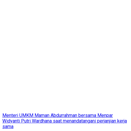
Menteri UMKM Maman Abdurrahman bersama Menpar
Widyanti Putri Wardhana saat menandatangani perjanjian kerja
sama