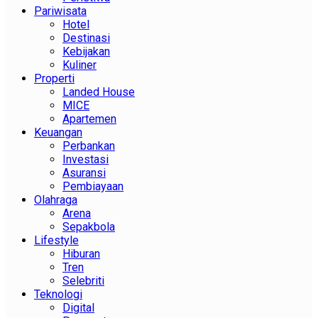
Pariwisata
Hotel
Destinasi
Kebijakan
Kuliner
Properti
Landed House
MICE
Apartemen
Keuangan
Perbankan
Investasi
Asuransi
Pembiayaan
Olahraga
Arena
Sepakbola
Lifestyle
Hiburan
Tren
Selebriti
Teknologi
Digital