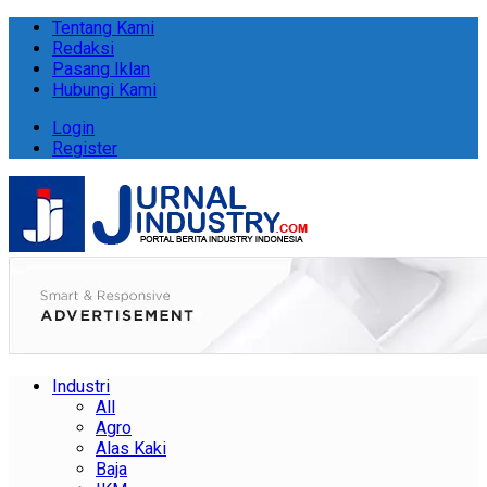
Tentang Kami
Redaksi
Pasang Iklan
Hubungi Kami
Login
Register
Industri
All
Agro
Alas Kaki
Baja