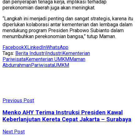
dan penyerapan tenaga kerja, implikasi terhadap
perekonomian daerah juga akan meningkat.
“Langkah ini menjadi penting dan sangat strategis, karena itu
diperlukan kolaborasi antar kementerian dan lembaga dalam
mendukung program Presiden Prabowo Subianto dalam
menumbuhkan perekonomian bangsa,” tutup Maman.
Facebook
X
LinkedIn
WhatsApp
Tags:
Berita Industri
Industri
Kementerian
Pariwisata
Kementerian UMKM
Maman
Abdurrahman
Pariwisata
UMKM
Previous Post
Menko AHY Terima Instruksi Presiden Kawal
Keberlanjutan Kereta Cepat Jakarta – Surabaya
Next Post