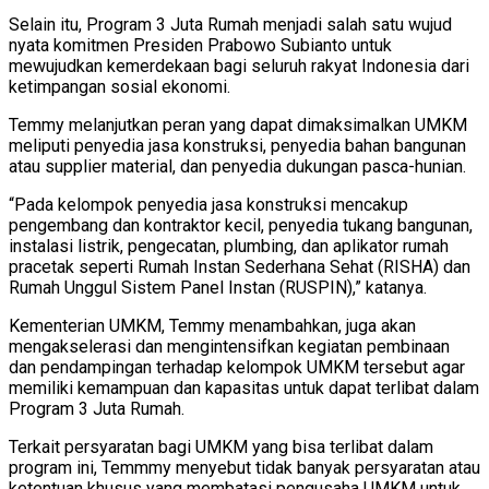
Selain itu, Program 3 Juta Rumah menjadi salah satu wujud
nyata komitmen Presiden Prabowo Subianto untuk
mewujudkan kemerdekaan bagi seluruh rakyat Indonesia dari
ketimpangan sosial ekonomi.
Temmy melanjutkan peran yang dapat dimaksimalkan UMKM
meliputi penyedia jasa konstruksi, penyedia bahan bangunan
atau supplier material, dan penyedia dukungan pasca-hunian.
“Pada kelompok penyedia jasa konstruksi mencakup
pengembang dan kontraktor kecil, penyedia tukang bangunan,
instalasi listrik, pengecatan, plumbing, dan aplikator rumah
pracetak seperti Rumah Instan Sederhana Sehat (RISHA) dan
Rumah Unggul Sistem Panel Instan (RUSPIN),” katanya.
Kementerian UMKM, Temmy menambahkan, juga akan
mengakselerasi dan mengintensifkan kegiatan pembinaan
dan pendampingan terhadap kelompok UMKM tersebut agar
memiliki kemampuan dan kapasitas untuk dapat terlibat dalam
Program 3 Juta Rumah.
Terkait persyaratan bagi UMKM yang bisa terlibat dalam
program ini, Temmmy menyebut tidak banyak persyaratan atau
ketentuan khusus yang membatasi pengusaha UMKM untuk