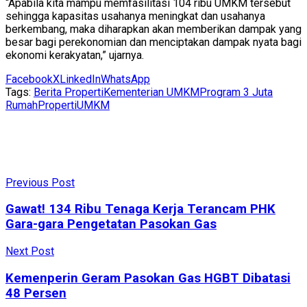
“Apabila kita mampu memfasilitasi 104 ribu UMKM tersebut
sehingga kapasitas usahanya meningkat dan usahanya
berkembang, maka diharapkan akan memberikan dampak yang
besar bagi perekonomian dan menciptakan dampak nyata bagi
ekonomi kerakyatan,” ujarnya.
Facebook
X
LinkedIn
WhatsApp
Tags:
Berita Properti
Kementerian UMKM
Program 3 Juta
Rumah
Properti
UMKM
Previous Post
Gawat! 134 Ribu Tenaga Kerja Terancam PHK
Gara-gara Pengetatan Pasokan Gas
Next Post
Kemenperin Geram Pasokan Gas HGBT Dibatasi
48 Persen