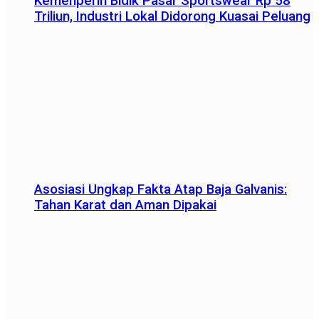
Kemenperin Bidik Pasar Sportswear Rp 58
Triliun, Industri Lokal Didorong Kuasai Peluang
Asosiasi Ungkap Fakta Atap Baja Galvanis:
Tahan Karat dan Aman Dipakai