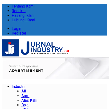
Tentang Kami
Redaksi
Pasang Iklan
Hubungi Kami
Login
Register
Industri
All
Agro
Alas Kaki
Baja