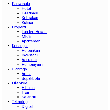
Pariwisata
Hotel
Destinasi
Kebijakan
Kuliner
Properti
Landed House
MICE
Apartemen
Keuangan
Perbankan
Investasi
Asuransi
Pembiayaan
Olahraga
Arena
Sepakbola
Lifestyle
Hiburan
Tren
Selebriti
Teknologi
Digital