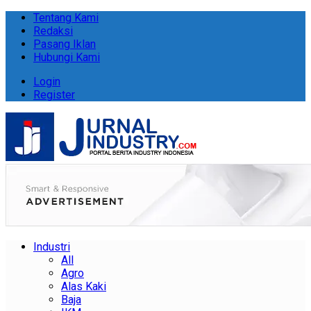
Tentang Kami
Redaksi
Pasang Iklan
Hubungi Kami
Login
Register
Industri
All
Agro
Alas Kaki
Baja