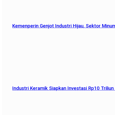
Kemenperin Genjot Industri Hijau, Sektor Minu
Industri Keramik Siapkan Investasi Rp10 Trili