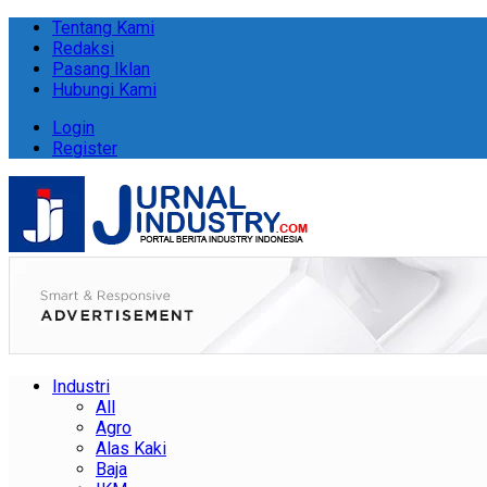
Tentang Kami
Redaksi
Pasang Iklan
Hubungi Kami
Login
Register
Industri
All
Agro
Alas Kaki
Baja