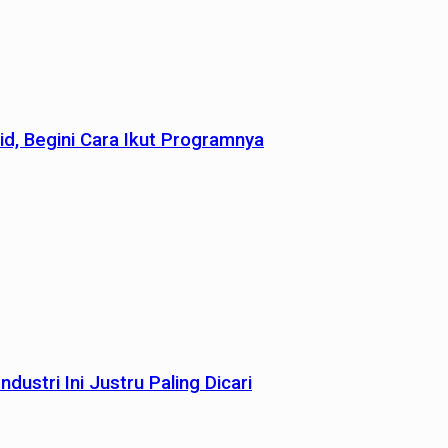
id, Begini Cara Ikut Programnya
dustri Ini Justru Paling Dicari