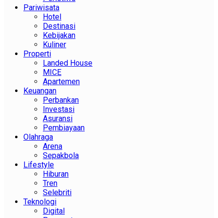
Pariwisata
Hotel
Destinasi
Kebijakan
Kuliner
Properti
Landed House
MICE
Apartemen
Keuangan
Perbankan
Investasi
Asuransi
Pembiayaan
Olahraga
Arena
Sepakbola
Lifestyle
Hiburan
Tren
Selebriti
Teknologi
Digital