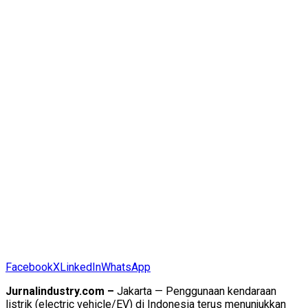
Facebook
X
LinkedIn
WhatsApp
Jurnalindustry.com –
Jakarta — Penggunaan kendaraan
listrik (electric vehicle/EV) di Indonesia terus menunjukkan