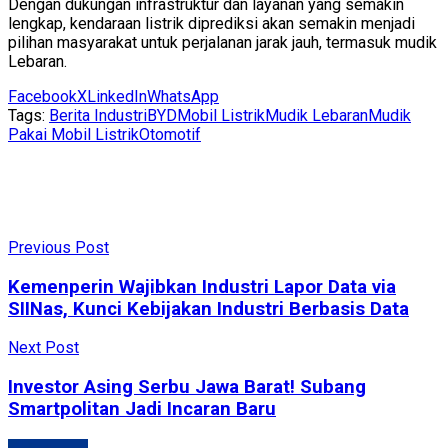
Dengan dukungan infrastruktur dan layanan yang semakin
lengkap, kendaraan listrik diprediksi akan semakin menjadi
pilihan masyarakat untuk perjalanan jarak jauh, termasuk mudik
Lebaran.
Facebook
X
LinkedIn
WhatsApp
Tags:
Berita Industri
BYD
Mobil Listrik
Mudik Lebaran
Mudik
Pakai Mobil Listrik
Otomotif
Previous Post
Kemenperin Wajibkan Industri Lapor Data via
SIINas, Kunci Kebijakan Industri Berbasis Data
Next Post
Investor Asing Serbu Jawa Barat! Subang
Smartpolitan Jadi Incaran Baru