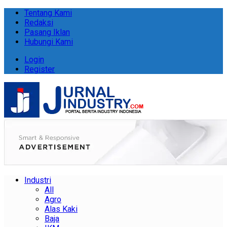
Tentang Kami
Redaksi
Pasang Iklan
Hubungi Kami
Login
Register
Industri
All
Agro
Alas Kaki
Baja