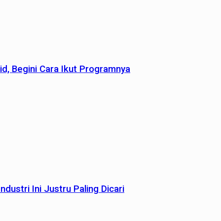
id, Begini Cara Ikut Programnya
dustri Ini Justru Paling Dicari