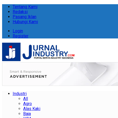
Tentang Kami
Redaksi
Pasang Iklan
Hubungi Kami
Login
Register
Industri
All
Agro
Alas Kaki
Baja