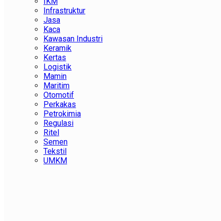
IKM
Infrastruktur
Jasa
Kaca
Kawasan Industri
Keramik
Kertas
Logistik
Mamin
Maritim
Otomotif
Perkakas
Petrokimia
Regulasi
Ritel
Semen
Tekstil
UMKM