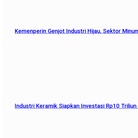
Kemenperin Genjot Industri Hijau, Sektor Minu
Industri Keramik Siapkan Investasi Rp10 Trili