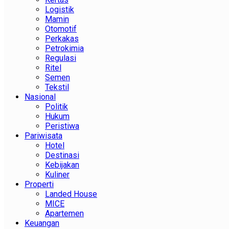
Logistik
Mamin
Otomotif
Perkakas
Petrokimia
Regulasi
Ritel
Semen
Tekstil
Nasional
Politik
Hukum
Peristiwa
Pariwisata
Hotel
Destinasi
Kebijakan
Kuliner
Properti
Landed House
MICE
Apartemen
Keuangan