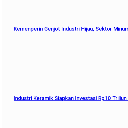
Kemenperin Genjot Industri Hijau, Sektor Minu
Industri Keramik Siapkan Investasi Rp10 Trili