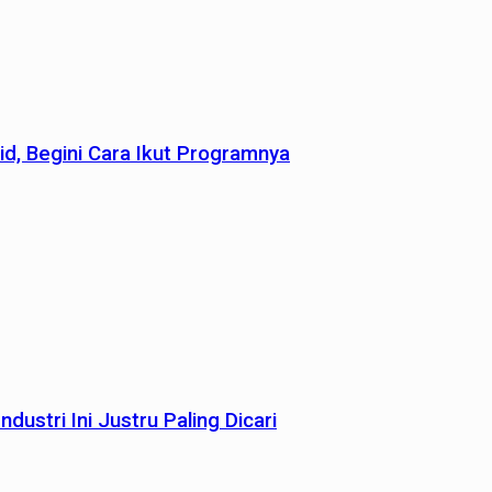
id, Begini Cara Ikut Programnya
dustri Ini Justru Paling Dicari