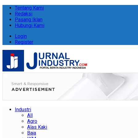
Tentang Kami
Redaksi
Pasang Iklan
Hubungi Kami
Login
Register
Industri
All
Agro
Alas Kaki
Baja