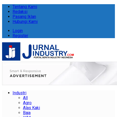
Tentang Kami
Redaksi
Pasang Iklan
Hubungi Kami
Login
Register
Industri
All
Agro
Alas Kaki
Baja