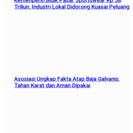
Kemenperin Bidik Pasar Sportswear Rp 58
Triliun, Industri Lokal Didorong Kuasai Peluang
Asosiasi Ungkap Fakta Atap Baja Galvanis:
Tahan Karat dan Aman Dipakai