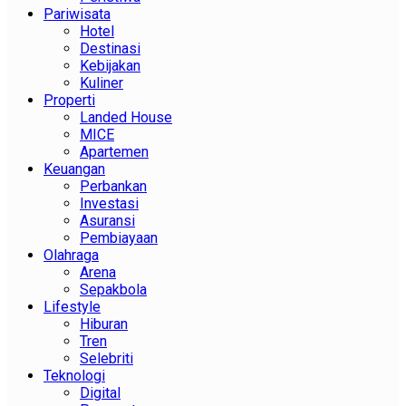
Pariwisata
Hotel
Destinasi
Kebijakan
Kuliner
Properti
Landed House
MICE
Apartemen
Keuangan
Perbankan
Investasi
Asuransi
Pembiayaan
Olahraga
Arena
Sepakbola
Lifestyle
Hiburan
Tren
Selebriti
Teknologi
Digital