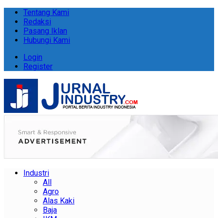
Tentang Kami
Redaksi
Pasang Iklan
Hubungi Kami
Login
Register
Industri
All
Agro
Alas Kaki
Baja