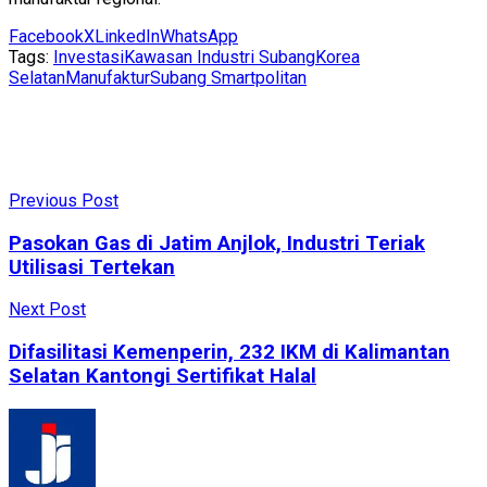
Facebook
X
LinkedIn
WhatsApp
Tags:
Investasi
Kawasan Industri Subang
Korea
Selatan
Manufaktur
Subang Smartpolitan
Previous Post
Pasokan Gas di Jatim Anjlok, Industri Teriak
Utilisasi Tertekan
Next Post
Difasilitasi Kemenperin, 232 IKM di Kalimantan
Selatan Kantongi Sertifikat Halal