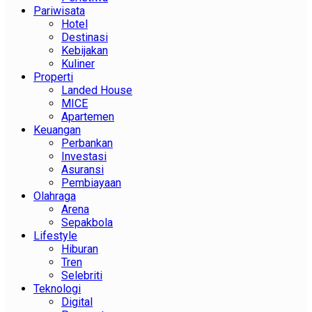
Pariwisata
Hotel
Destinasi
Kebijakan
Kuliner
Properti
Landed House
MICE
Apartemen
Keuangan
Perbankan
Investasi
Asuransi
Pembiayaan
Olahraga
Arena
Sepakbola
Lifestyle
Hiburan
Tren
Selebriti
Teknologi
Digital