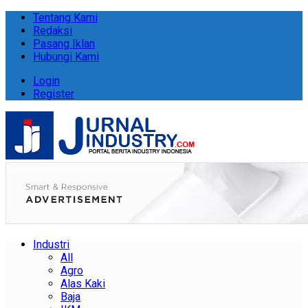
Tentang Kami
Redaksi
Pasang Iklan
Hubungi Kami
Login
Register
Industri
All
Agro
Alas Kaki
Baja