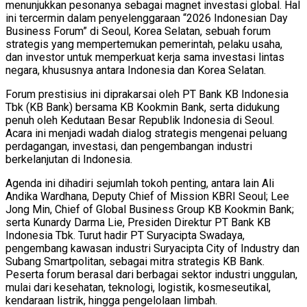
menunjukkan pesonanya sebagai magnet investasi global. Hal
ini tercermin dalam penyelenggaraan “2026 Indonesian Day
Business Forum” di Seoul, Korea Selatan, sebuah forum
strategis yang mempertemukan pemerintah, pelaku usaha,
dan investor untuk memperkuat kerja sama investasi lintas
negara, khususnya antara Indonesia dan Korea Selatan.
Forum prestisius ini diprakarsai oleh PT Bank KB Indonesia
Tbk (KB Bank) bersama KB Kookmin Bank, serta didukung
penuh oleh Kedutaan Besar Republik Indonesia di Seoul.
Acara ini menjadi wadah dialog strategis mengenai peluang
perdagangan, investasi, dan pengembangan industri
berkelanjutan di Indonesia.
Agenda ini dihadiri sejumlah tokoh penting, antara lain Ali
Andika Wardhana, Deputy Chief of Mission KBRI Seoul; Lee
Jong Min, Chief of Global Business Group KB Kookmin Bank;
serta Kunardy Darma Lie, Presiden Direktur PT Bank KB
Indonesia Tbk. Turut hadir PT Suryacipta Swadaya,
pengembang kawasan industri Suryacipta City of Industry dan
Subang Smartpolitan, sebagai mitra strategis KB Bank.
Peserta forum berasal dari berbagai sektor industri unggulan,
mulai dari kesehatan, teknologi, logistik, kosmeseutikal,
kendaraan listrik, hingga pengelolaan limbah.