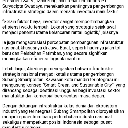
President Sales, Marketing, and Tenant Relations PT
Suryacipta Swadaya, menekankan pentingnya pengembangan
infrastruktur strategis dalam menarik investasi manufaktur.
“Selain faktor biaya, investor sangat mempertimbangkan
efisiensi waktu tempuh. Lokasi yang strategis sejak awal
menjadi penentu utama kelancaran rantai logistik,” jelasnya.
Ia juga mengapresiasi percepatan pembangunan infrastruktur
nasional, khususnya di Jawa Barat, seperti hadirnya jalan tol
baru dan Pelabuhan Patimban, yang secara signifikan
meningkatkan efisiensi logistik maritim.
Lebih lanjut, Abednego menegaskan bahwa infrastruktur
strategis nasional menjadi katalis utama pengembangan
Subang Smartpolitan. Kawasan kota mandiri terintegrasi ini
mengusung konsep “Smart, Green, and Sustainable City”, yang
dirancang sebagai destinasi unggulan bagi investasi sektor
manufaktur dan komersial berorientasi masa depan.
Dengan dukungan infrastruktur kelas dunia dan ekosistem
industri yang terintegrasi, Subang Smartpolitan diproyeksikan
menjadi episentrum baru pertumbuhan industri nasional
sekaligus memperkuat posisi Indonesia sebagai pusat
manufaktur regional.