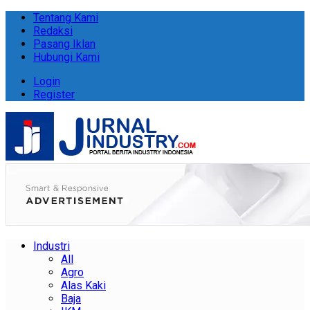
Tentang Kami
Redaksi
Pasang Iklan
Hubungi Kami
Login
Register
Industri
All
Agro
Alas Kaki
Baja