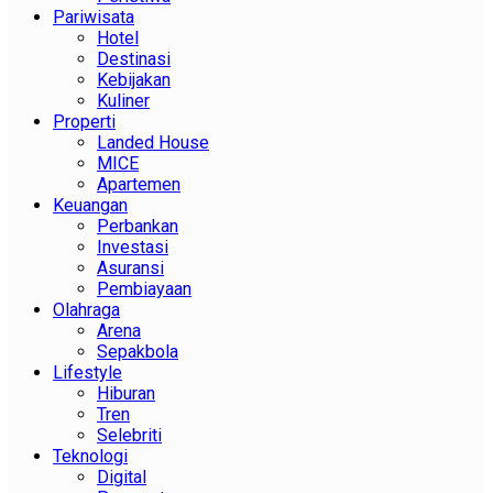
Pariwisata
Hotel
Destinasi
Kebijakan
Kuliner
Properti
Landed House
MICE
Apartemen
Keuangan
Perbankan
Investasi
Asuransi
Pembiayaan
Olahraga
Arena
Sepakbola
Lifestyle
Hiburan
Tren
Selebriti
Teknologi
Digital