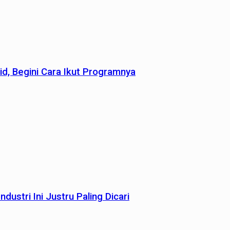
id, Begini Cara Ikut Programnya
dustri Ini Justru Paling Dicari