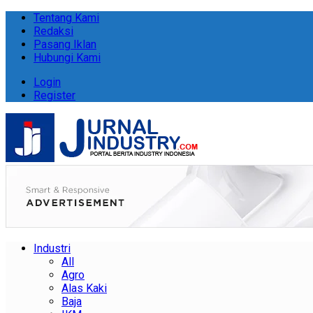
Tentang Kami
Redaksi
Pasang Iklan
Hubungi Kami
Login
Register
Industri
All
Agro
Alas Kaki
Baja