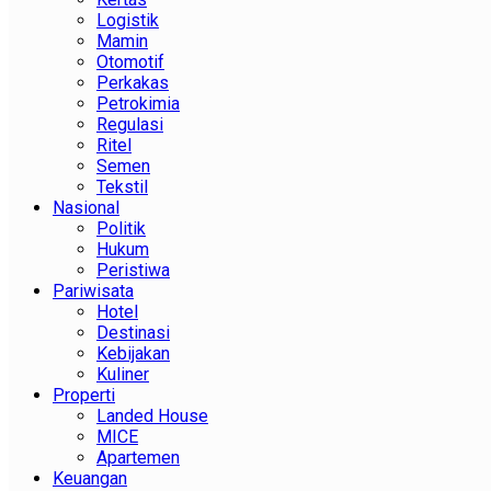
Logistik
Mamin
Otomotif
Perkakas
Petrokimia
Regulasi
Ritel
Semen
Tekstil
Nasional
Politik
Hukum
Peristiwa
Pariwisata
Hotel
Destinasi
Kebijakan
Kuliner
Properti
Landed House
MICE
Apartemen
Keuangan