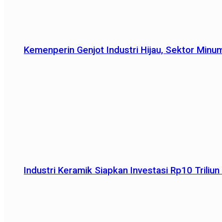
Kemenperin Genjot Industri Hijau, Sektor Minu
Industri Keramik Siapkan Investasi Rp10 Trili