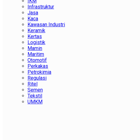
IKM
Infrastruktur
Jasa
Kaca
Kawasan Industri
Keramik
Kertas
Logistik
Mamin
Maritim
Otomotif
Perkakas
Petrokimia
Regulasi
Ritel
Semen
Tekstil
UMKM