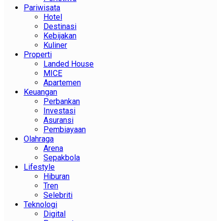
Pariwisata
Hotel
Destinasi
Kebijakan
Kuliner
Properti
Landed House
MICE
Apartemen
Keuangan
Perbankan
Investasi
Asuransi
Pembiayaan
Olahraga
Arena
Sepakbola
Lifestyle
Hiburan
Tren
Selebriti
Teknologi
Digital