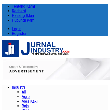
Tentang Kami
Redaksi
Pasang Iklan
Hubungi Kami
Login
Register
Industri
All
Agro
Alas Kaki
Baja