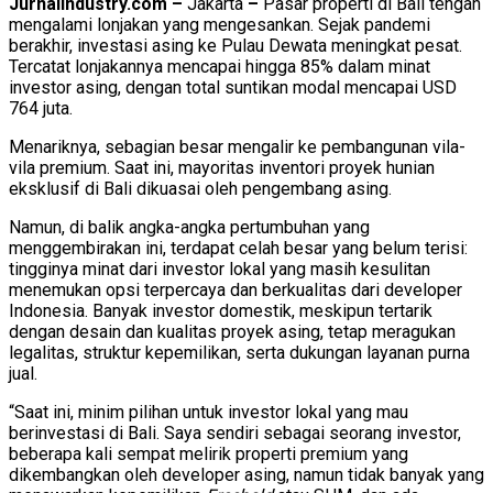
Jurnalindustry.com –
Jakarta
–
Pasar properti di Bali tengah
mengalami lonjakan yang mengesankan. Sejak pandemi
berakhir, investasi asing ke Pulau Dewata meningkat pesat.
Tercatat lonjakannya mencapai hingga 85% dalam minat
investor asing, dengan total suntikan modal mencapai USD
764 juta.
Menariknya, sebagian besar mengalir ke pembangunan vila-
vila premium. Saat ini, mayoritas inventori proyek hunian
eksklusif di Bali dikuasai oleh pengembang asing.
Namun, di balik angka-angka pertumbuhan yang
menggembirakan ini, terdapat celah besar yang belum terisi:
tingginya minat dari investor lokal yang masih kesulitan
menemukan opsi terpercaya dan berkualitas dari developer
Indonesia. Banyak investor domestik, meskipun tertarik
dengan desain dan kualitas proyek asing, tetap meragukan
legalitas, struktur kepemilikan, serta dukungan layanan purna
jual.
“Saat ini, minim pilihan untuk investor lokal yang mau
berinvestasi di Bali. Saya sendiri sebagai seorang investor,
beberapa kali sempat melirik properti premium yang
dikembangkan oleh developer asing, namun tidak banyak yang