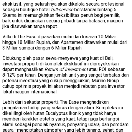
eksklusif, yang seluruhnya akan dikelola secara profesional
sebagai boutique hotel
full-service
berstandar bintang 5.
Skema ini memungkinkan fleksibilitas penuh bagi pemilik,
baik untuk digunakan secara pribadi tanpa batasan, maupun
jika disewakan tanpa repot.
Villa di The Ease dipasarkan mulai dari kisaran 10 Miliar
hingga 18 Miliar Rupiah, dan Apartemen ditawarkan mulai dari
3 Miliar sampai dengan 6 Miliar Rupiah.
Didukung oleh pasar sewa-menyewa yang kuat di Bali,
investasi properti di komplek eksklusif ini diproyeksikan
dapat menghasilkan
Return of Investment
atau ROI sebesar
8-12% per tahun. Dengan jumlah unit yang sangat terbatas dan
potensi investasi yang cukup menggiurkan, Murino Group
cukup optimis proyek ini akan menjadi rebutan para investor
lokal maupun internasional.
Lebih dari sekadar properti, The Ease menghadirkan
pengalaman hidup yang selaras dengan alam. Kompleks ini
dikelilingi oleh hutan Eucalyptus ikonik yang tidak hanya
memberi karakter estetis yang kuat, tetapi juga berfungsi
alami sebagai penolak nyamuk, penyaring udara, dan peredam
suara—menciptakan atmosfer yang lebih tenang, sehat, dan