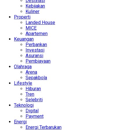
Destinasi
Kebijakan
Kuliner
Properti
Landed House
MICE
Apartemen
Keuangan
Perbankan
Investasi
Asuransi
Pembiayaan
Olahraga
Arena
Sepakbola
Lifestyle
Hiburan
Tren
Selebriti
Teknologi
Digital
Payment
Energi
Energi Terbarukan