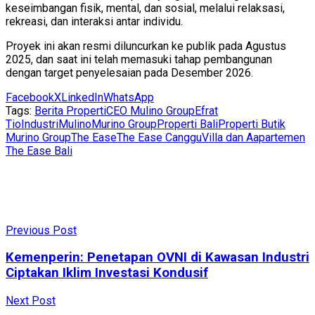
keseimbangan fisik, mental, dan sosial, melalui relaksasi,
rekreasi, dan interaksi antar individu.
Proyek ini akan resmi diluncurkan ke publik pada Agustus
2025, dan saat ini telah memasuki tahap pembangunan
dengan target penyelesaian pada Desember 2026.
Facebook
X
LinkedIn
WhatsApp
Tags:
Berita Properti
CEO Mulino Group
Efrat
Tio
Industri
Mulino
Murino Group
Properti Bali
Properti Butik
Murino Group
The Ease
The Ease Canggu
Villa dan Aapartemen
The Ease Bali
Previous Post
Kemenperin: Penetapan OVNI di Kawasan Industri
Ciptakan Iklim Investasi Kondusif
Next Post