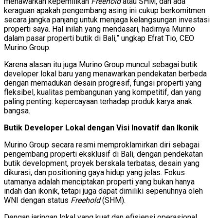
menawarkan kepemilikan
Freehold
atau SHM, dan ada
keraguan apakah pengembang asing ini cukup berkomitmen
secara jangka panjang untuk menjaga kelangsungan investasi
properti saya. Hal inilah yang mendasari, hadirnya Murino
dalam pasar properti butik di Bali,” ungkap Efrat Tio, CEO
Murino Group.
Karena alasan itu juga Murino Group muncul sebagai butik
developer lokal baru yang menawarkan pendekatan berbeda
dengan memadukan desain progresif, fungsi properti yang
fleksibel, kualitas pembangunan yang kompetitif, dan yang
paling penting: kepercayaan terhadap produk karya anak
bangsa.
Butik Developer Lokal dengan Visi Inovatif dan Ikonik
Murino Group secara resmi memproklamirkan diri sebagai
pengembang properti eksklusif di Bali, dengan pendekatan
butik development, proyek berskala terbatas, desain yang
dikurasi, dan positioning gaya hidup yang jelas. Fokus
utamanya adalah menciptakan properti yang bukan hanya
indah dan ikonik, tetapi juga dapat dimiliki sepenuhnya oleh
WNI dengan status
Freehold
(SHM).
Dengan jaringan lokal yang kuat dan efisiensi operasional,