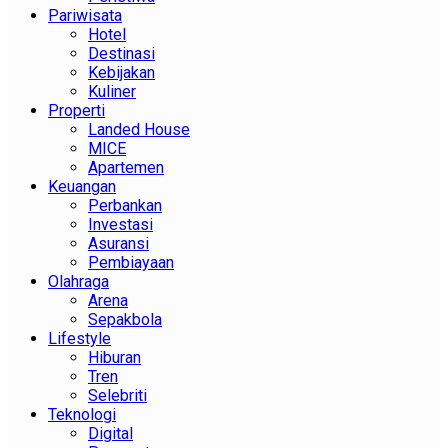
Pariwisata
Hotel
Destinasi
Kebijakan
Kuliner
Properti
Landed House
MICE
Apartemen
Keuangan
Perbankan
Investasi
Asuransi
Pembiayaan
Olahraga
Arena
Sepakbola
Lifestyle
Hiburan
Tren
Selebriti
Teknologi
Digital