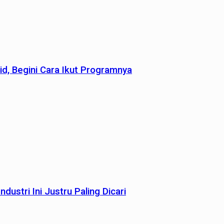
id, Begini Cara Ikut Programnya
dustri Ini Justru Paling Dicari