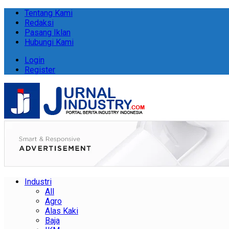
Tentang Kami
Redaksi
Pasang Iklan
Hubungi Kami
Login
Register
Industri
All
Agro
Alas Kaki
Baja