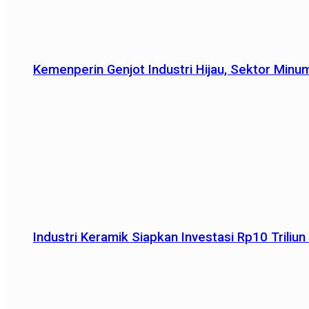
Kemenperin Genjot Industri Hijau, Sektor Minu
Industri Keramik Siapkan Investasi Rp10 Trili