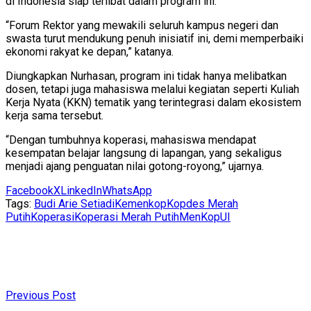
di Indonesia siap terlibat dalam program ini.
“Forum Rektor yang mewakili seluruh kampus negeri dan
swasta turut mendukung penuh inisiatif ini, demi memperbaiki
ekonomi rakyat ke depan,” katanya.
Diungkapkan Nurhasan, program ini tidak hanya melibatkan
dosen, tetapi juga mahasiswa melalui kegiatan seperti Kuliah
Kerja Nyata (KKN) tematik yang terintegrasi dalam ekosistem
kerja sama tersebut.
“Dengan tumbuhnya koperasi, mahasiswa mendapat
kesempatan belajar langsung di lapangan, yang sekaligus
menjadi ajang penguatan nilai gotong-royong,” ujarnya.
Facebook
X
LinkedIn
WhatsApp
Tags:
Budi Arie Setiadi
Kemenkop
Kopdes Merah
Putih
Koperasi
Koperasi Merah Putih
MenKop
UI
Previous Post