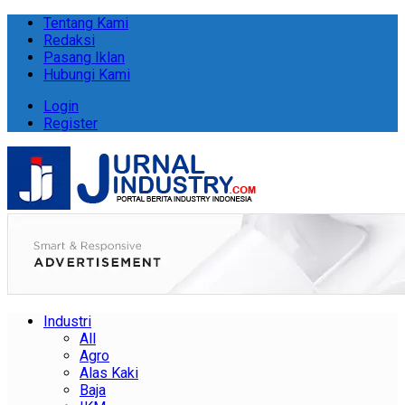
Tentang Kami
Redaksi
Pasang Iklan
Hubungi Kami
Login
Register
Industri
All
Agro
Alas Kaki
Baja