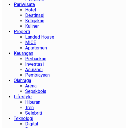
Pariwisata
Hotel
Destinasi
Kebijakan
Kuliner
Properti
Landed House
MICE
Apartemen
Keuangan
Perbankan
Investasi
Asuransi
Pembiayaan
Olahraga
Arena
Sepakbola
Lifestyle
Hiburan
Tren
Selebriti
Teknologi
Digital