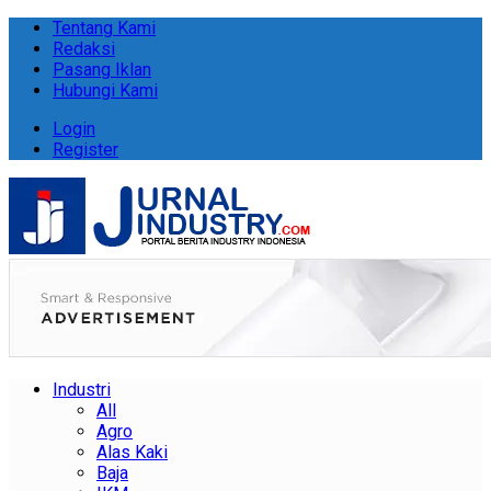
Tentang Kami
Redaksi
Pasang Iklan
Hubungi Kami
Login
Register
Industri
All
Agro
Alas Kaki
Baja