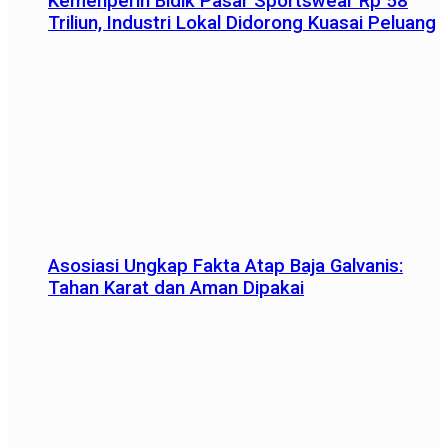
Kemenperin Bidik Pasar Sportswear Rp 58
Triliun, Industri Lokal Didorong Kuasai Peluang
Asosiasi Ungkap Fakta Atap Baja Galvanis:
Tahan Karat dan Aman Dipakai