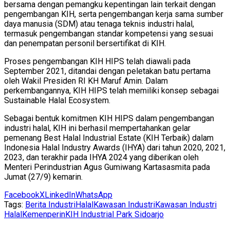
bersama dengan pemangku kepentingan lain terkait dengan
pengembangan KIH, serta pengembangan kerja sama sumber
daya manusia (SDM) atau tenaga teknis industri halal,
termasuk pengembangan standar kompetensi yang sesuai
dan penempatan personil bersertifikat di KIH.
Proses pengembangan KIH HIPS telah diawali pada
September 2021, ditandai dengan peletakan batu pertama
oleh Wakil Presiden RI KH Maruf Amin. Dalam
perkembangannya, KIH HIPS telah memiliki konsep sebagai
Sustainable Halal Ecosystem.
Sebagai bentuk komitmen KIH HIPS dalam pengembangan
industri halal, KIH ini berhasil mempertahankan gelar
pemenang Best Halal Industrial Estate (KIH Terbaik) dalam
Indonesia Halal Industry Awards (IHYA) dari tahun 2020, 2021,
2023, dan terakhir pada IHYA 2024 yang diberikan oleh
Menteri Perindustrian Agus Gumiwang Kartasasmita pada
Jumat (27/9) kemarin.
Facebook
X
LinkedIn
WhatsApp
Tags:
Berita Industri
Halal
Kawasan Industri
Kawasan Industri
Halal
Kemenperin
KIH Industrial Park Sidoarjo