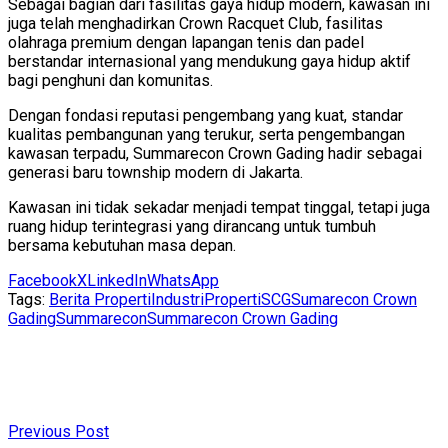
Sebagai bagian dari fasilitas gaya hidup modern, kawasan ini
juga telah menghadirkan Crown Racquet Club, fasilitas
olahraga premium dengan lapangan tenis dan padel
berstandar internasional yang mendukung gaya hidup aktif
bagi penghuni dan komunitas.
Dengan fondasi reputasi pengembang yang kuat, standar
kualitas pembangunan yang terukur, serta pengembangan
kawasan terpadu, Summarecon Crown Gading hadir sebagai
generasi baru township modern di Jakarta.
Kawasan ini tidak sekadar menjadi tempat tinggal, tetapi juga
ruang hidup terintegrasi yang dirancang untuk tumbuh
bersama kebutuhan masa depan.
Facebook
X
LinkedIn
WhatsApp
Tags:
Berita Properti
Industri
Properti
SCG
Sumarecon Crown
Gading
Summarecon
Summarecon Crown Gading
Previous Post