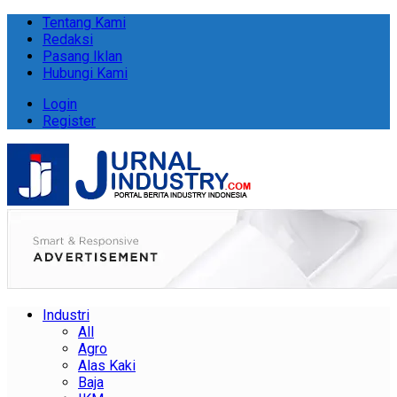
Tentang Kami
Redaksi
Pasang Iklan
Hubungi Kami
Login
Register
Industri
All
Agro
Alas Kaki
Baja