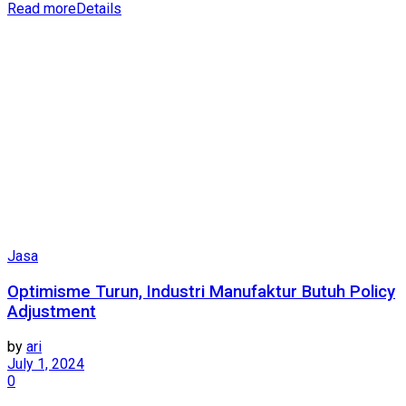
Read more
Details
Jasa
Optimisme Turun, Industri Manufaktur Butuh Policy
Adjustment
by
ari
July 1, 2024
0