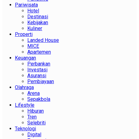
Pariwisata
Hotel
Destinasi
Kebijakan
Kuliner
Properti
Landed House
MICE
Apartemen
Keuangan
Perbankan
Investasi
Asuransi
Pembiayaan
Olahraga
Arena
Sepakbola
Lifestyle
Hiburan
Tren
Selebriti
Teknologi
Digital