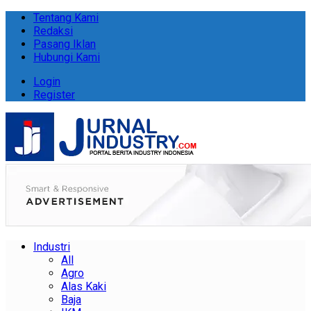
Tentang Kami
Redaksi
Pasang Iklan
Hubungi Kami
Login
Register
Industri
All
Agro
Alas Kaki
Baja