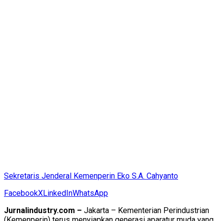
Sekretaris Jenderal Kemenperin Eko S.A. Cahyanto
Facebook
X
LinkedIn
WhatsApp
Jurnalindustry.com –
Jakarta
– Kementerian Perindustrian
(Kemenperin) terus menyiapkan generasi aparatur muda yang