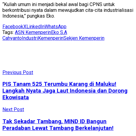
“Kuliah umum ini menjadi bekal awal bagi CPNS untuk
berkontribusi nyata dalam mewujudkan cita-cita industrialisasi
Indonesia,” pungkas Eko.
Facebook
X
LinkedIn
WhatsApp
Tags:
ASN Kemenperin
Eko S.A
Cahyanto
Industri
Kemenperin
Sekjen Kemenperin
Previous Post
PIS Tanam 525 Terumbu Karang di Maluku!
Langkah Nyata Jaga Laut Indonesia dan Dorong
Ekowisata
Next Post
Tak Sekadar Tambang, MIND ID Bangun
Peradaban Lewat Tambang Berkelanjutan!