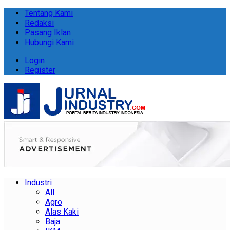
Tentang Kami
Redaksi
Pasang Iklan
Hubungi Kami
Login
Register
Industri
All
Agro
Alas Kaki
Baja