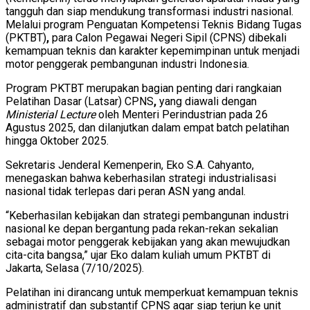
tangguh dan siap mendukung transformasi industri nasional.
Melalui program
Penguatan Kompetensi Teknis Bidang Tugas
(PKTBT)
,
para Calon Pegawai Negeri Sipil (CPNS) dibekali
kemampuan teknis dan karakter kepemimpinan untuk menjadi
motor penggerak pembangunan industri Indonesia.
Program PKTBT merupakan bagian penting dari rangkaian
Pelatihan Dasar (Latsar) CPNS
,
yang diawali dengan
Ministerial Lecture
oleh Menteri Perindustrian pada 26
Agustus 2025, dan dilanjutkan dalam empat batch pelatihan
hingga Oktober 2025.
Sekretaris Jenderal Kemenperin,
Eko S.A. Cahyanto
,
menegaskan bahwa keberhasilan strategi industrialisasi
nasional tidak terlepas dari peran ASN yang andal.
“Keberhasilan kebijakan dan strategi pembangunan industri
nasional ke depan bergantung pada rekan-rekan sekalian
sebagai motor penggerak kebijakan yang akan mewujudkan
cita-cita bangsa,” ujar Eko dalam kuliah umum PKTBT di
Jakarta, Selasa (7/10/2025).
Pelatihan ini dirancang untuk memperkuat kemampuan teknis
administratif dan substantif CPNS agar siap terjun ke unit