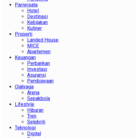
Pariwisata
Hotel
Destinasi
Kebijakan
Kuliner
Properti
Landed House
MICE
Apartemen
Keuangan
Perbankan
Investasi
Asuransi
Pembiayaan
Olahraga
Arena
Sepakbola
Lifestyle
Hiburan
Tren
Selebriti
Teknologi
Digital