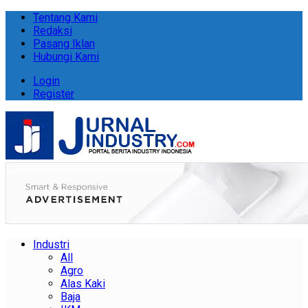
Tentang Kami
Redaksi
Pasang Iklan
Hubungi Kami
Login
Register
Industri
All
Agro
Alas Kaki
Baja