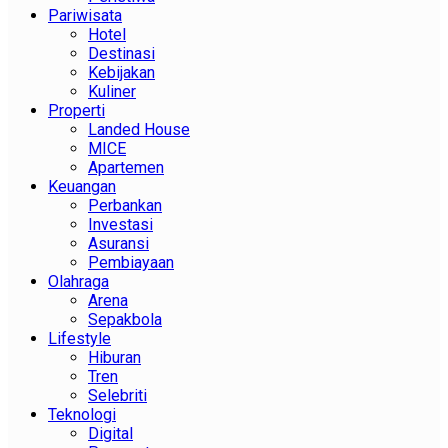
Pariwisata
Hotel
Destinasi
Kebijakan
Kuliner
Properti
Landed House
MICE
Apartemen
Keuangan
Perbankan
Investasi
Asuransi
Pembiayaan
Olahraga
Arena
Sepakbola
Lifestyle
Hiburan
Tren
Selebriti
Teknologi
Digital