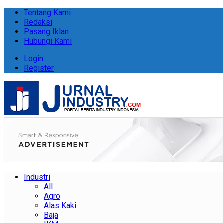
Tentang Kami
Redaksi
Pasang Iklan
Hubungi Kami
Login
Register
Industri
All
Agro
Alas Kaki
Baja