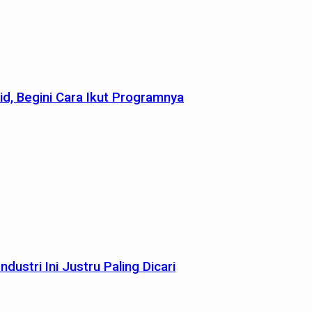
id, Begini Cara Ikut Programnya
dustri Ini Justru Paling Dicari