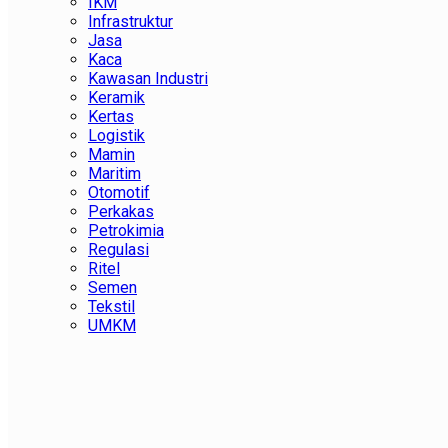
IKM
Infrastruktur
Jasa
Kaca
Kawasan Industri
Keramik
Kertas
Logistik
Mamin
Maritim
Otomotif
Perkakas
Petrokimia
Regulasi
Ritel
Semen
Tekstil
UMKM