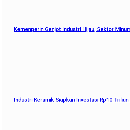
Kemenperin Genjot Industri Hijau, Sektor Minu
Industri Keramik Siapkan Investasi Rp10 Trili