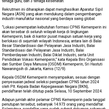
tenaga guru, dan 3 tenaga kesehatan.
Rekrutmen ini diharapkan dapat menghasilkan Aparatur Sipil
Negara (ASN) yang akan mendukung dalam pengembangan
industri manufaktur nasional yang berdaya saing global.
“Lokasi penempatan kebutuhan formasi CPNS Kemenperin ini
akan tersebar di seluruh wilayah kerja di lingkungan
Kemenperin, baik di kantor pusat maupun satuan kerja yang
berlokasi di sejumlah wilayah Indonesia, antara lain di Balai
Besar Standardisasi dan Pelayanan Jasa Industri, Balai
Standardisasi dan Pelayanan Jasa Industri, Balai
Pemberdayaan Industri, Balai Diklat Industri, serta Unit
Pendidikan Vokasi Kemenperin,” kata Kepala Biro Organisasi
dan Sumber Daya Manusia (OSDM) Kemenperin, Sri Hastuti
Nawaningsih di Jakarta, Kamis (12/9).
Kepala OSDM Kemenperin menyampaikan, sesuai dengan
penyesuaian jadwal seleksi pengadaan CPNS tahun 2024
oleh Plt. Kepala Badan Kepegawaian Negara (BKN),
pendaftaran telah ditutup pada Selasa, 10 September 2024.
Adapun jumlah akhir pelamar CPNS Kemenperin pada tanggal
penutupan tersebut, sebanyak 14.973 orang yang mendaftar.
Selanjutnya, pendaftar yang sudah submit dokumen sebanyak