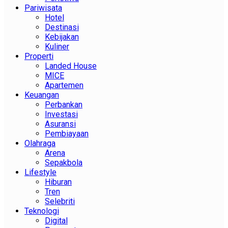
Pariwisata
Hotel
Destinasi
Kebijakan
Kuliner
Properti
Landed House
MICE
Apartemen
Keuangan
Perbankan
Investasi
Asuransi
Pembiayaan
Olahraga
Arena
Sepakbola
Lifestyle
Hiburan
Tren
Selebriti
Teknologi
Digital