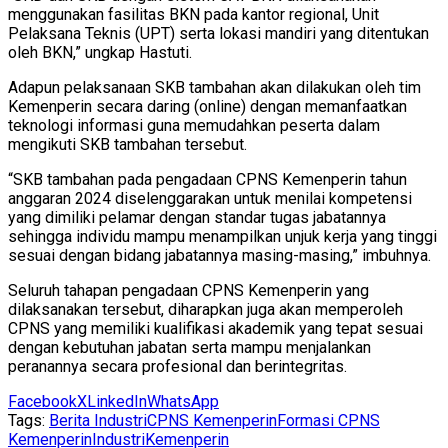
menggunakan fasilitas BKN pada kantor regional, Unit
Pelaksana Teknis (UPT) serta lokasi mandiri yang ditentukan
oleh BKN,” ungkap Hastuti.
Adapun pelaksanaan SKB tambahan akan dilakukan oleh tim
Kemenperin secara daring (online) dengan memanfaatkan
teknologi informasi guna memudahkan peserta dalam
mengikuti SKB tambahan tersebut.
“SKB tambahan pada pengadaan CPNS Kemenperin tahun
anggaran 2024 diselenggarakan untuk menilai kompetensi
yang dimiliki pelamar dengan standar tugas jabatannya
sehingga individu mampu menampilkan unjuk kerja yang tinggi
sesuai dengan bidang jabatannya masing-masing,” imbuhnya.
Seluruh tahapan pengadaan CPNS Kemenperin yang
dilaksanakan tersebut, diharapkan juga akan memperoleh
CPNS yang memiliki kualifikasi akademik yang tepat sesuai
dengan kebutuhan jabatan serta mampu menjalankan
peranannya secara profesional dan berintegritas.
Facebook
X
LinkedIn
WhatsApp
Tags:
Berita Industri
CPNS Kemenperin
Formasi CPNS
Kemenperin
Industri
Kemenperin