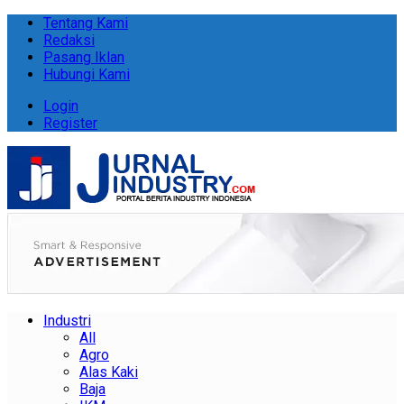
Tentang Kami
Redaksi
Pasang Iklan
Hubungi Kami
Login
Register
Industri
All
Agro
Alas Kaki
Baja