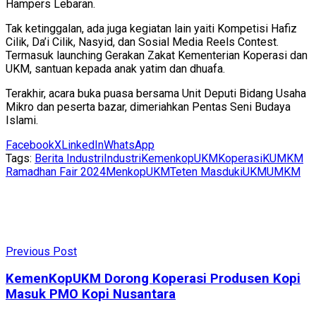
Hampers Lebaran.
Tak ketinggalan, ada juga kegiatan lain yaiti Kompetisi Hafiz
Cilik, Da’i Cilik, Nasyid, dan Sosial Media Reels Contest.
Termasuk launching Gerakan Zakat Kementerian Koperasi dan
UKM, santuan kepada anak yatim dan dhuafa.
Terakhir, acara buka puasa bersama Unit Deputi Bidang Usaha
Mikro dan peserta bazar, dimeriahkan Pentas Seni Budaya
Islami.
Facebook
X
LinkedIn
WhatsApp
Tags:
Berita Industri
Industri
KemenkopUKM
Koperasi
KUMKM
Ramadhan Fair 2024
MenkopUKM
Teten Masduki
UKM
UMKM
Previous Post
KemenKopUKM Dorong Koperasi Produsen Kopi
Masuk PMO Kopi Nusantara