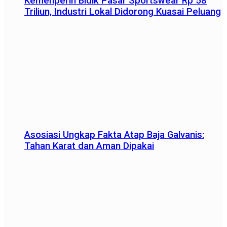
Kemenperin Bidik Pasar Sportswear Rp 58
Triliun, Industri Lokal Didorong Kuasai Peluang
Asosiasi Ungkap Fakta Atap Baja Galvanis:
Tahan Karat dan Aman Dipakai