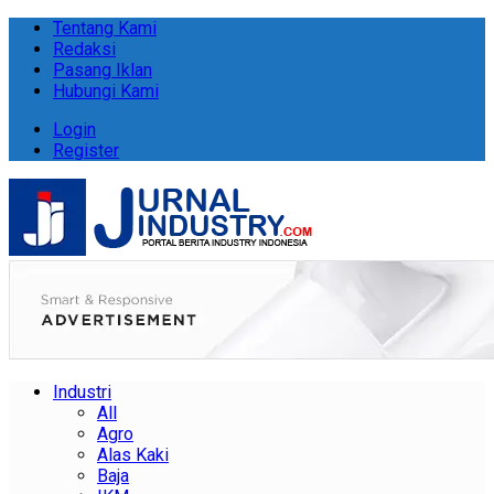
Tentang Kami
Redaksi
Pasang Iklan
Hubungi Kami
Login
Register
Industri
All
Agro
Alas Kaki
Baja