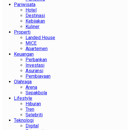
Pariwisata
Hotel
Destinasi
Kebijakan
Kuliner
Properti
Landed House
MICE
Apartemen
Keuangan
Perbankan
Investasi
Asuransi
Pembiayaan
Olahraga
Arena
Sepakbola
Lifestyle
Hiburan
Tren
Selebriti
Teknologi
Digital