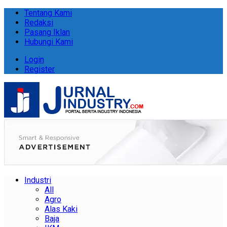
Tentang Kami
Redaksi
Pasang Iklan
Hubungi Kami
Login
Register
Industri
All
Agro
Alas Kaki
Baja