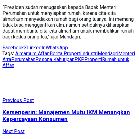
“Presiden sudah menugaskan kepada Bapak Menteri
Perumahan untuk menyiapkan rumah, karena cita-cita
almarhum menyediakan rumah bagi orang tuanya. Ini memang
tidak bisa menggantikan alm, namun setidaknya diharapkan
dapat membantu cita-cita almarhum untuk membelikan rumah
bagi kedua orang tua,” ujar Mendagri.
Facebook
X
LinkedIn
WhatsApp
Tags:
Almarhum Affan
Berita Properti
Industri
Mendagri
Menteri
Arra
Perumahan
Pesona Kahuripan
PKP
Properti
Rumah untuk
Affan
Previous Post
Kemenperin: Manajemen Mutu IKM Menangkan
Kepercayaan Konsumen
Next Post