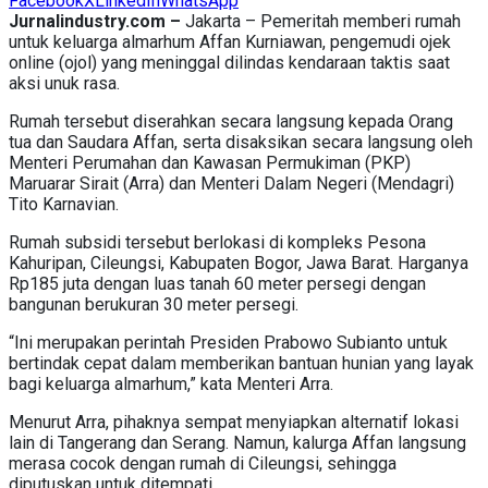
Facebook
X
LinkedIn
WhatsApp
Jurnalindustry.com –
Jakarta – Pemeritah memberi rumah
untuk keluarga almarhum Affan Kurniawan, pengemudi ojek
online (ojol) yang meninggal dilindas kendaraan taktis saat
aksi unuk rasa.
Rumah tersebut diserahkan secara langsung kepada Orang
tua dan Saudara Affan, serta disaksikan secara langsung oleh
Menteri Perumahan dan Kawasan Permukiman (PKP)
Maruarar Sirait (Arra) dan Menteri Dalam Negeri (Mendagri)
Tito Karnavian.
Rumah subsidi tersebut berlokasi di kompleks Pesona
Kahuripan, Cileungsi, Kabupaten Bogor, Jawa Barat. Harganya
Rp185 juta dengan luas tanah 60 meter persegi dengan
bangunan berukuran 30 meter persegi.
“Ini merupakan perintah Presiden Prabowo Subianto untuk
bertindak cepat dalam memberikan bantuan hunian yang layak
bagi keluarga almarhum,” kata Menteri Arra.
Menurut Arra, pihaknya sempat menyiapkan alternatif lokasi
lain di Tangerang dan Serang. Namun, kalurga Affan langsung
merasa cocok dengan rumah di Cileungsi, sehingga
diputuskan untuk ditempati.