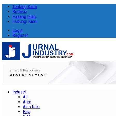
Tentang Kami
Redaksi
Pasang Iklan
Hubungi Kami
Login
Register
Industri
All
Agro
Alas Kaki
Baja