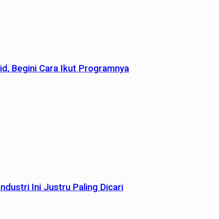
id, Begini Cara Ikut Programnya
dustri Ini Justru Paling Dicari