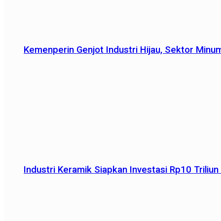
Kemenperin Genjot Industri Hijau, Sektor Minu
Industri Keramik Siapkan Investasi Rp10 Trili