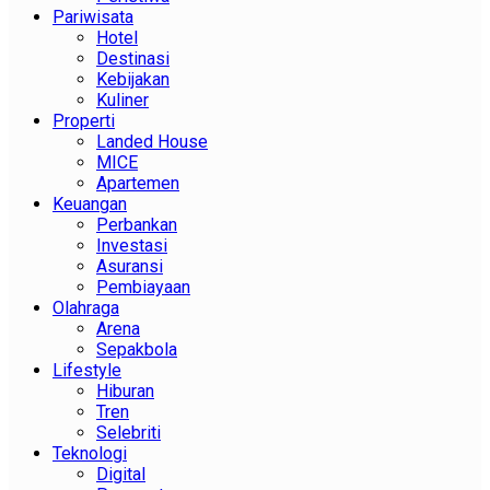
Pariwisata
Hotel
Destinasi
Kebijakan
Kuliner
Properti
Landed House
MICE
Apartemen
Keuangan
Perbankan
Investasi
Asuransi
Pembiayaan
Olahraga
Arena
Sepakbola
Lifestyle
Hiburan
Tren
Selebriti
Teknologi
Digital