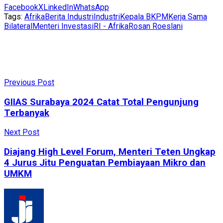
Facebook
X
LinkedIn
WhatsApp
Tags:
Afrika
Berita Industri
Industri
Kepala BKPM
Kerja Sama
Bilateral
Menteri Investasi
RI - Afrika
Rosan Roeslani
Previous Post
GIIAS Surabaya 2024 Catat Total Pengunjung
Terbanyak
Next Post
Diajang High Level Forum, Menteri Teten Ungkap
4 Jurus Jitu Penguatan Pembiayaan Mikro dan
UMKM