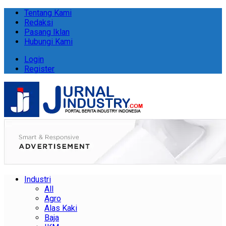
Tentang Kami
Redaksi
Pasang Iklan
Hubungi Kami
Login
Register
Industri
All
Agro
Alas Kaki
Baja