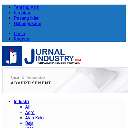
Tentang Kami
Redaksi
Pasang Iklan
Hubungi Kami
Login
Register
Industri
All
Agro
Alas Kaki
Baja