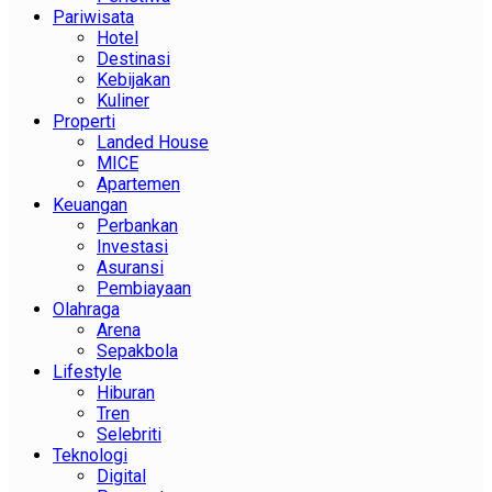
Pariwisata
Hotel
Destinasi
Kebijakan
Kuliner
Properti
Landed House
MICE
Apartemen
Keuangan
Perbankan
Investasi
Asuransi
Pembiayaan
Olahraga
Arena
Sepakbola
Lifestyle
Hiburan
Tren
Selebriti
Teknologi
Digital