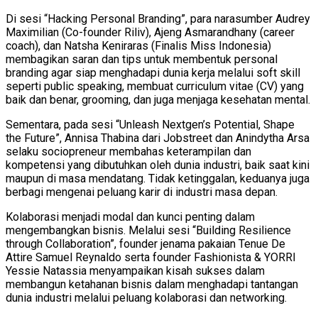
Di sesi “Hacking Personal Branding”, para narasumber Audrey
Maximilian (Co-founder Riliv), Ajeng Asmarandhany (career
coach), dan Natsha Keniraras (Finalis Miss Indonesia)
membagikan saran dan tips untuk membentuk personal
branding agar siap menghadapi dunia kerja melalui soft skill
seperti public speaking, membuat curriculum vitae (CV) yang
baik dan benar, grooming, dan juga menjaga kesehatan mental.
Sementara, pada sesi “Unleash Nextgen’s Potential, Shape
the Future”, Annisa Thabina dari Jobstreet dan Anindytha Arsa
selaku sociopreneur membahas keterampilan dan
kompetensi yang dibutuhkan oleh dunia industri, baik saat kini
maupun di masa mendatang. Tidak ketinggalan, keduanya juga
berbagi mengenai peluang karir di industri masa depan.
Kolaborasi menjadi modal dan kunci penting dalam
mengembangkan bisnis. Melalui sesi “Building Resilience
through Collaboration”, founder jenama pakaian Tenue De
Attire Samuel Reynaldo serta founder Fashionista & YORRI
Yessie Natassia menyampaikan kisah sukses dalam
membangun ketahanan bisnis dalam menghadapi tantangan
dunia industri melalui peluang kolaborasi dan networking.