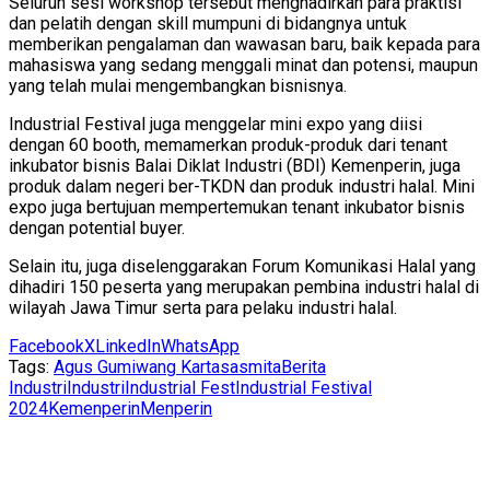
Seluruh sesi workshop tersebut menghadirkan para praktisi
dan pelatih dengan skill mumpuni di bidangnya untuk
memberikan pengalaman dan wawasan baru, baik kepada para
mahasiswa yang sedang menggali minat dan potensi, maupun
yang telah mulai mengembangkan bisnisnya.
Industrial Festival juga menggelar mini expo yang diisi
dengan 60 booth, memamerkan produk-produk dari tenant
inkubator bisnis Balai Diklat Industri (BDI) Kemenperin, juga
produk dalam negeri ber-TKDN dan produk industri halal. Mini
expo juga bertujuan mempertemukan tenant inkubator bisnis
dengan potential buyer.
Selain itu, juga diselenggarakan Forum Komunikasi Halal yang
dihadiri 150 peserta yang merupakan pembina industri halal di
wilayah Jawa Timur serta para pelaku industri halal.
Facebook
X
LinkedIn
WhatsApp
Tags:
Agus Gumiwang Kartasasmita
Berita
Industri
Industri
Industrial Fest
Industrial Festival
2024
Kemenperin
Menperin