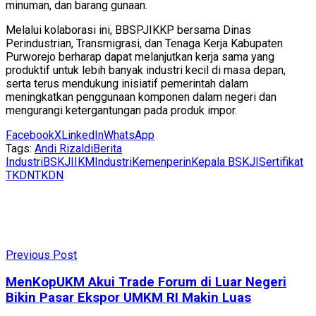
minuman, dan barang gunaan.
Melalui kolaborasi ini, BBSPJIKKP bersama Dinas
Perindustrian, Transmigrasi, dan Tenaga Kerja Kabupaten
Purworejo berharap dapat melanjutkan kerja sama yang
produktif untuk lebih banyak industri kecil di masa depan,
serta terus mendukung inisiatif pemerintah dalam
meningkatkan penggunaan komponen dalam negeri dan
mengurangi ketergantungan pada produk impor.
Facebook
X
LinkedIn
WhatsApp
Tags:
Andi Rizaldi
Berita
Industri
BSKJI
IKM
Industri
Kemenperin
Kepala BSKJI
Sertifikat
TKDN
TKDN
Previous Post
MenKopUKM Akui Trade Forum di Luar Negeri
Bikin Pasar Ekspor UMKM RI Makin Luas