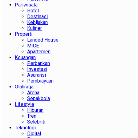
Pariwisata
Hotel
Destinasi
Kebijakan
Kuliner
Properti
Landed House
MICE
Apartemen
Keuangan
Perbankan
Investasi
Asuransi
Pembiayaan
Olahraga
Arena
Sepakbola
Lifestyle
Hiburan
Tren
Selebriti
Teknologi
Digital