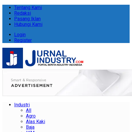
Tentang Kami
Redaksi
Pasang Iklan
Hubungi Kami
Login
Register
Industri
All
Agro
Alas Kaki
Baja