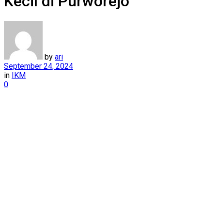
Kecil di Purworejo
by
ari
September 24, 2024
in
IKM
0