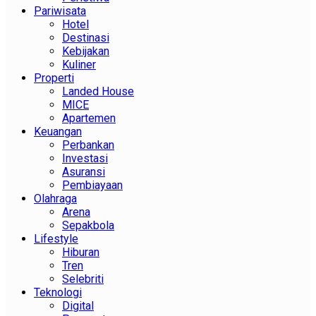
Pariwisata
Hotel
Destinasi
Kebijakan
Kuliner
Properti
Landed House
MICE
Apartemen
Keuangan
Perbankan
Investasi
Asuransi
Pembiayaan
Olahraga
Arena
Sepakbola
Lifestyle
Hiburan
Tren
Selebriti
Teknologi
Digital