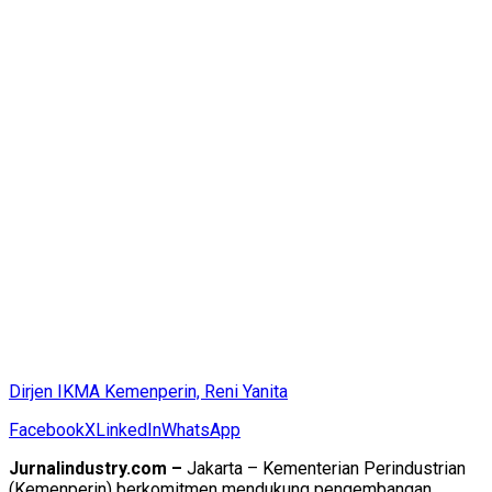
Dirjen IKMA Kemenperin, Reni Yanita
Facebook
X
LinkedIn
WhatsApp
Jurnalindustry.com –
Jakarta – Kementerian Perindustrian
(Kemenperin) berkomitmen mendukung pengembangan