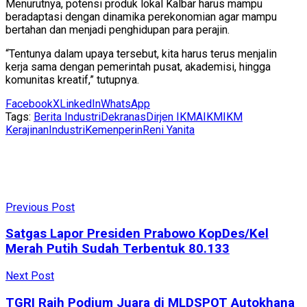
Menurutnya, potensi produk lokal Kalbar harus mampu
beradaptasi dengan dinamika perekonomian agar mampu
bertahan dan menjadi penghidupan para perajin.
“Tentunya dalam upaya tersebut, kita harus terus menjalin
kerja sama dengan pemerintah pusat, akademisi, hingga
komunitas kreatif,” tutupnya.
Facebook
X
LinkedIn
WhatsApp
Tags:
Berita Industri
Dekranas
Dirjen IKMA
IKM
IKM
Kerajinan
Industri
Kemenperin
Reni Yanita
Previous Post
Satgas Lapor Presiden Prabowo KopDes/Kel
Merah Putih Sudah Terbentuk 80.133
Next Post
TGRI Raih Podium Juara di MLDSPOT Autokhana