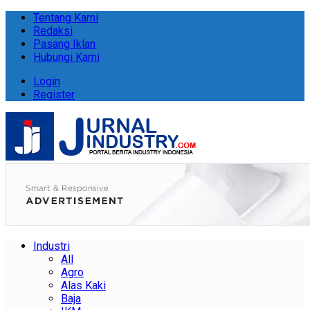
Tentang Kami
Redaksi
Pasang Iklan
Hubungi Kami
Login
Register
Industri
All
Agro
Alas Kaki
Baja