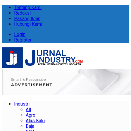
Tentang Kami
Redaksi
Pasang Iklan
Hubungi Kami
Login
Register
Industri
All
Agro
Alas Kaki
Baja