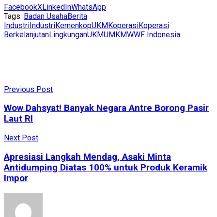
Facebook
X
LinkedIn
WhatsApp
Tags:
Badan Usaha
Berita
Industri
Industri
KemenkopUKM
Koperasi
Koperasi
Berkelanjutan
Lingkungan
UKM
UMKM
WWF Indonesia
Previous Post
Wow Dahsyat! Banyak Negara Antre Borong Pasir
Laut RI
Next Post
Apresiasi Langkah Mendag, Asaki Minta
Antidumping Diatas 100% untuk Produk Keramik
Impor