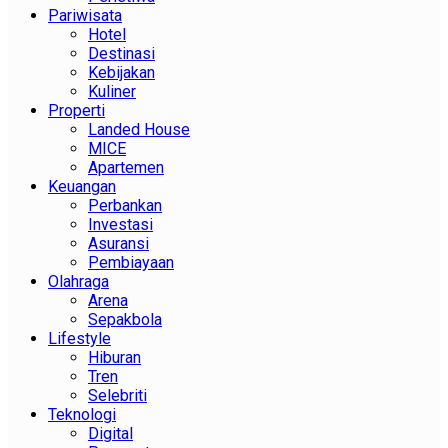
Pariwisata
Hotel
Destinasi
Kebijakan
Kuliner
Properti
Landed House
MICE
Apartemen
Keuangan
Perbankan
Investasi
Asuransi
Pembiayaan
Olahraga
Arena
Sepakbola
Lifestyle
Hiburan
Tren
Selebriti
Teknologi
Digital