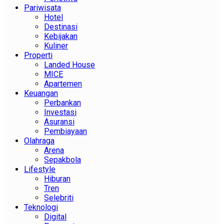
Pariwisata
Hotel
Destinasi
Kebijakan
Kuliner
Properti
Landed House
MICE
Apartemen
Keuangan
Perbankan
Investasi
Asuransi
Pembiayaan
Olahraga
Arena
Sepakbola
Lifestyle
Hiburan
Tren
Selebriti
Teknologi
Digital