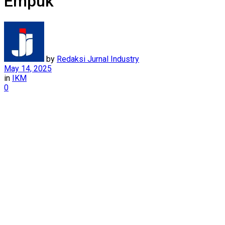
Empuk
by
Redaksi Jurnal Industry
May 14, 2025
in
IKM
0