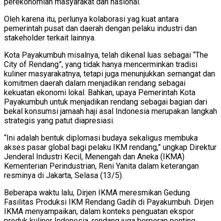
perekonomian masyarakat dan nasional.
Oleh karena itu, perlunya kolaborasi yag kuat antara
pemerintah pusat dan daerah dengan pelaku industri dan
stakeholder terkait lainnya.
Kota Payakumbuh misalnya, telah dikenal luas sebagai “The
City of Rendang”, yang tidak hanya mencerminkan tradisi
kuliner masyarakatnya, tetapi juga menunjukkan semangat dan
komitmen daerah dalam menjadikan rendang sebagai
kekuatan ekonomi lokal. Bahkan, upaya Pemerintah Kota
Payakumbuh untuk menjadikan rendang sebagai bagian dari
bekal konsumsi jamaah haji asal Indonesia merupakan langkah
strategis yang patut diapresiasi.
“Ini adalah bentuk diplomasi budaya sekaligus membuka
akses pasar global bagi pelaku IKM rendang,” ungkap Direktur
Jenderal Industri Kecil, Menengah dan Aneka (IKMA)
Kementerian Perindustrian, Reni Yanita dalam keterangan
resminya di Jakarta, Selasa (13/5).
Beberapa waktu lalu, Dirjen IKMA meresmikan Gedung
Fasilitas Produksi IKM Rendang Gadih di Payakumbuh. Dirjen
IKMA menyampaikan, dalam konteks penguatan ekspor
produk kuliner Indonesia, rendang juga berperan penting