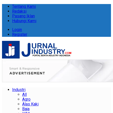
Tentang Kami
Redaksi
Pasang Iklan
Hubungi Kami
Login
Register
Industri
All
Agro
Alas Kaki
Baja