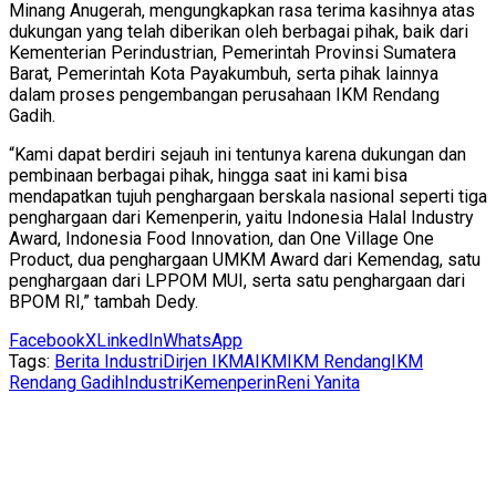
Minang Anugerah, mengungkapkan rasa terima kasihnya atas
dukungan yang telah diberikan oleh berbagai pihak, baik dari
Kementerian Perindustrian, Pemerintah Provinsi Sumatera
Barat, Pemerintah Kota Payakumbuh, serta pihak lainnya
dalam proses pengembangan perusahaan IKM Rendang
Gadih.
“Kami dapat berdiri sejauh ini tentunya karena dukungan dan
pembinaan berbagai pihak, hingga saat ini kami bisa
mendapatkan tujuh penghargaan berskala nasional seperti tiga
penghargaan dari Kemenperin, yaitu Indonesia Halal Industry
Award, Indonesia Food Innovation, dan One Village One
Product, dua penghargaan UMKM Award dari Kemendag, satu
penghargaan dari LPPOM MUI, serta satu penghargaan dari
BPOM RI,” tambah Dedy.
Facebook
X
LinkedIn
WhatsApp
Tags:
Berita Industri
Dirjen IKMA
IKM
IKM Rendang
IKM
Rendang Gadih
Industri
Kemenperin
Reni Yanita