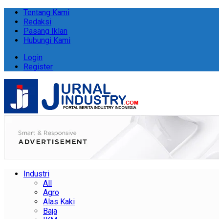
Tentang Kami
Redaksi
Pasang Iklan
Hubungi Kami
Login
Register
Industri
All
Agro
Alas Kaki
Baja