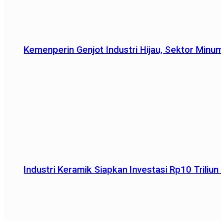
Kemenperin Genjot Industri Hijau, Sektor Minu
Industri Keramik Siapkan Investasi Rp10 Trili