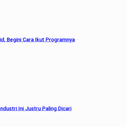
id, Begini Cara Ikut Programnya
dustri Ini Justru Paling Dicari